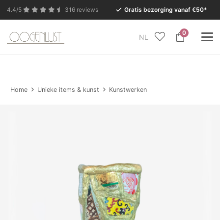
4.4/5
316 reviews
Gratis bezorging vanaf €50*
0
NL
In verband met de zomervakantie is onze Conceptstore
in Eersel van maandag 27 juli t/m dinsdag 11 augustus
gesloten.
Home
Unieke items & kunst
Kunstwerken