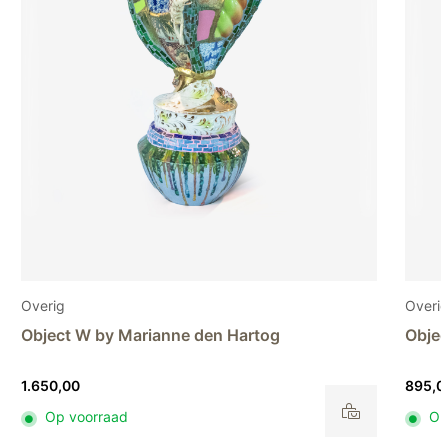
Overig
Overi
Object W by Marianne den Hartog
Objec
1.650,00
895,0
Op voorraad
Op