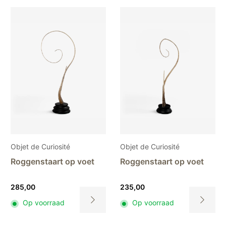
product
product
heeft
heeft
meerdere
meerdere
variaties.
variaties.
Deze
Deze
optie
optie
kan
kan
gekozen
gekozen
worden
worden
op
op
de
de
productpagina
productpa
Objet de Curiosité
Objet de Curiosité
Roggenstaart op voet
Roggenstaart op voet
285,00
235,00
Op voorraad
Op voorraad
Dit
Dit