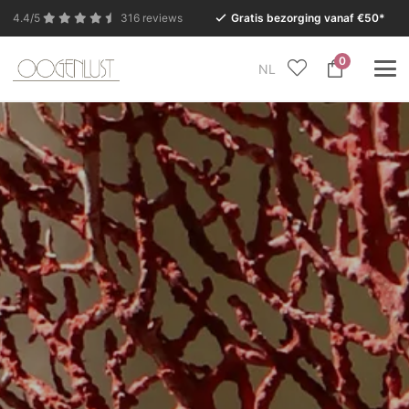
4.4/5
316 reviews
Gratis bezorging vanaf €50*
0
NL
In verband met de zomervakantie is onze Conceptstore
in Eersel van maandag 27 juli t/m dinsdag 11 augustus
gesloten.