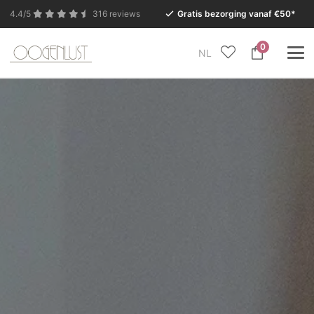
4.4/5
316 reviews
Gratis bezorging vanaf €50*
0
NL
In verband met de zomervakantie is onze Conceptstore
in Eersel van maandag 27 juli t/m dinsdag 11 augustus
gesloten.