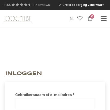
4.4/5
316 reviews
Gratis bezorging vanaf €50*
0
NL
In verband met de zomervakantie is onze
Conceptstore in Eersel van maandag 27 juli t/m
dinsdag 11 augustus gesloten.
INLOGGEN
Vereist
Gebruikersnaam of e-mailadres
*