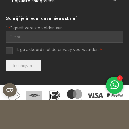
Populaire categorieën
Schrijf je in voor onze nieuwsbrief
"
" geeft vereiste velden aan
*
E-
mailadres
*
Ik ga akkoord met de
privacy voorwaarden
.
*
Privacy
voorwaarden
*
Inschrijven
4.4/5
316 reviews
Algemene voorwaarden
|
Privacy