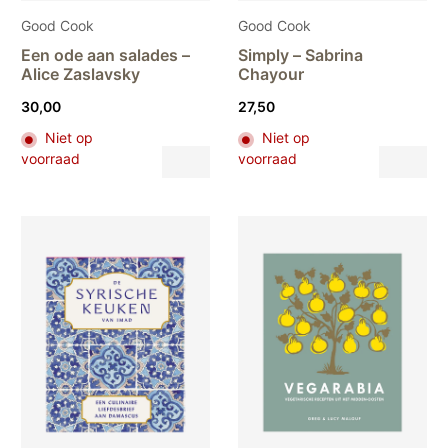
Good Cook
Good Cook
Een ode aan salades –
Simply – Sabrina
Alice Zaslavsky
Chayour
30,00
27,50
Niet op
Niet op
Dit
Dit
voorraad
voorraad
product
pr
heeft
hee
meerdere
me
variaties.
var
Deze
De
optie
opt
kan
ka
gekozen
ge
worden
wo
op
op
de
de
productpagina
pr