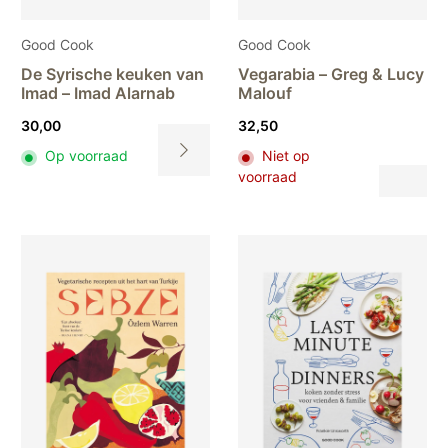
Good Cook
Good Cook
De Syrische keuken van
Vegarabia – Greg & Lucy
Imad – Imad Alarnab
Malouf
30,00
32,50
Op voorraad
Niet op
Dit
voorraad
Dit
pr
product
hee
heeft
me
meerdere
var
variaties.
De
Deze
opt
optie
ka
kan
ge
gekozen
wo
worden
op
op
de
de
pr
productpagina