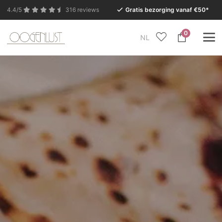
4.4/5
316 reviews
Gratis bezorging vanaf €50*
0
NL
In verband met de zomervakantie is onze Conceptstore
in Eersel van maandag 27 juli t/m dinsdag 11 augustus
gesloten.