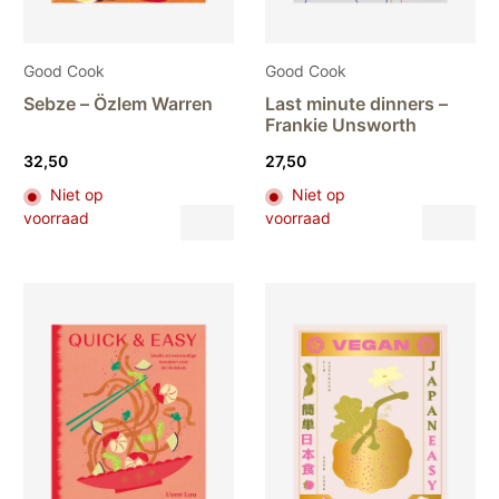
Good Cook
Good Cook
Sebze – Özlem Warren
Last minute dinners –
Frankie Unsworth
32,50
27,50
Niet op
Niet op
Dit
Dit
voorraad
voorraad
product
pr
heeft
hee
meerdere
me
variaties.
var
Deze
De
optie
opt
kan
ka
gekozen
ge
worden
wo
op
op
de
de
productpagina
pr