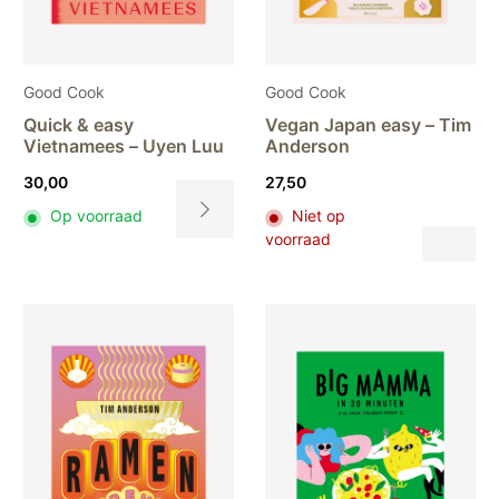
Good Cook
Good Cook
Quick & easy
Vegan Japan easy – Tim
Vietnamees – Uyen Luu
Anderson
30,00
27,50
Op voorraad
Niet op
Dit
voorraad
Dit
pr
product
hee
heeft
me
meerdere
var
variaties.
De
Deze
opt
optie
ka
kan
ge
gekozen
wo
worden
op
op
de