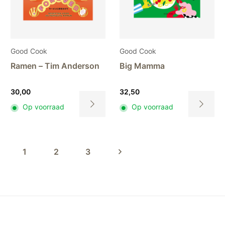
de
pr
productpagina
Good Cook
Good Cook
Ramen – Tim Anderson
Big Mamma
30,00
32,50
Op voorraad
Op voorraad
Dit
Dit
product
product
heeft
heeft
1
2
3
meerdere
meerdere
variaties.
variaties.
Deze
Deze
optie
optie
kan
kan
gekozen
gekozen
worden
worden