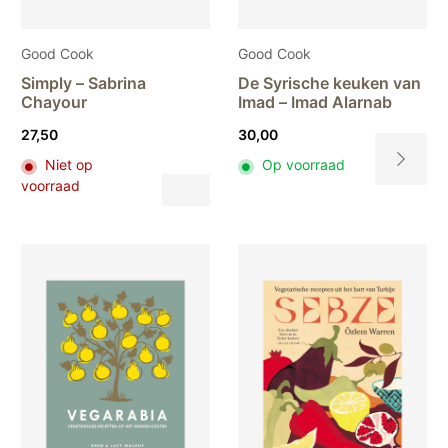
Good Cook
Good Cook
Simply – Sabrina
De Syrische keuken van
Chayour
Imad – Imad Alarnab
27,50
30,00
Niet op
Op voorraad
Dit
voorraad
Dit
product
product
heeft
heeft
meerdere
meerdere
variaties.
variaties.
Deze
Deze
optie
optie
kan
kan
gekozen
gekozen
worden
worden
op
op
de
de
productpagina
productpa