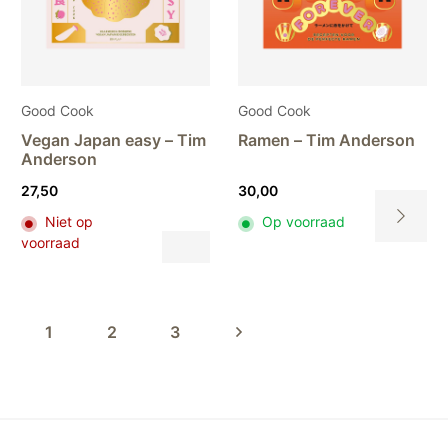
de
de
productpagina
productpa
Good Cook
Good Cook
Vegan Japan easy – Tim
Ramen – Tim Anderson
Anderson
27,50
30,00
Niet op
Op voorraad
Dit
voorraad
Dit
product
product
heeft
heeft
meerdere
meerdere
variaties.
1
2
3
variaties.
Deze
Deze
optie
optie
kan
kan
gekozen
gekozen
worden
worden