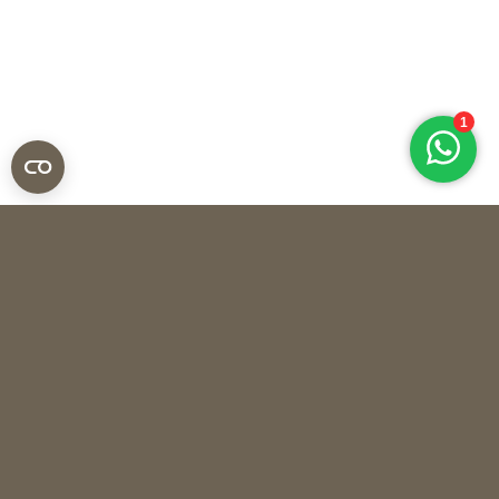
Groene tafelboeken
BESTEL EENVOUDIG ONLINE
JOUW KOFFIETAFEL BOEK
In onze Oogenlust conceptstore vind je een enorme collectie
boeken, tafelboeken en XL koffietafel boeken. Een groot deel
daarvan zijn uiteraard boeken over tuinen, tuinieren en
planten; zo vind je bijvoorbeeld tafelboeken om inspiratie op
te doen voor je tuin of terras, plantenencyclopediën en
fotoboeken met werk van gerenommeerde tuinarchitecten.