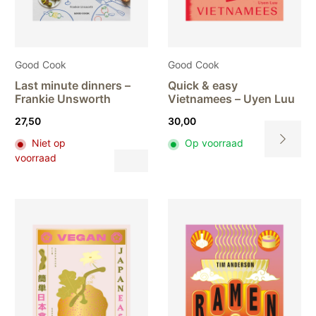
productpagina
pr
Good Cook
Good Cook
Last minute dinners –
Quick & easy
Frankie Unsworth
Vietnamees – Uyen Luu
27,50
30,00
Niet op
Op voorraad
Dit
voorraad
Dit
product
product
heeft
heeft
meerdere
meerdere
variaties.
variaties.
Deze
Deze
optie
optie
kan
kan
gekozen
gekozen
worden
worden
op
op