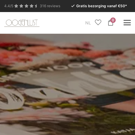
4.4/5
316 reviews
Gratis bezorging vanaf €50*
0
NL
In verband met de zomervakantie is onze Conceptstore
in Eersel van maandag 27 juli t/m dinsdag 11 augustus
gesloten.