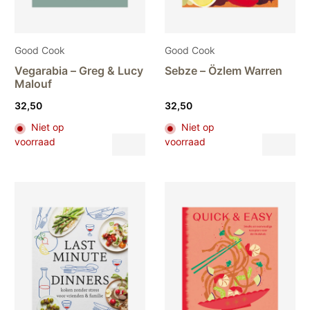
Good Cook
Good Cook
Vegarabia – Greg & Lucy
Sebze – Özlem Warren
Malouf
32,50
32,50
Niet op
Niet op
Dit
Dit
voorraad
voorraad
product
pr
heeft
hee
meerdere
me
variaties.
var
Deze
De
optie
opt
kan
ka
gekozen
ge
worden
wo
op
op
de
de