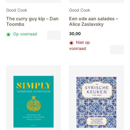
Good Cook
Good Cook
The curry guy kip – Dan
Een ode aan salades –
Toombs
Alice Zaslavsky
30,00
Op voorraad
Niet op
Dit
voorraad
pr
hee
me
var
De
opt
ka
ge
wo
op
de
pr