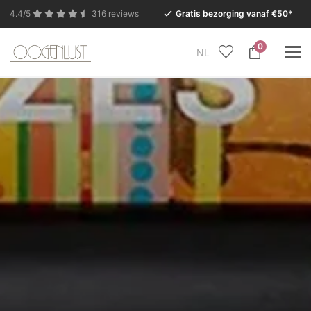
4.4/5
316 reviews
Gratis bezorging vanaf €50*
0
NL
In verband met de zomervakantie is onze Conceptstore
in Eersel van maandag 27 juli t/m dinsdag 11 augustus
gesloten.