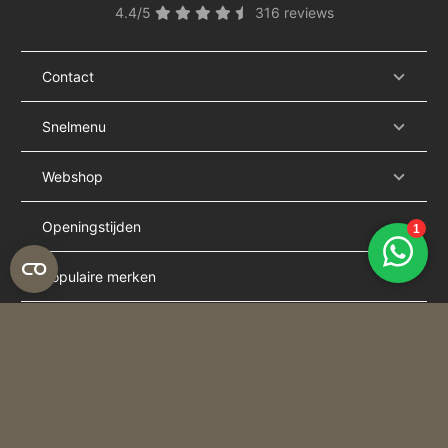
4.4/5
316 reviews
Contact
Snelmenu
Webshop
Openingstijden
Populaire merken
Populaire categorieën
Schrijf je in voor onze nieuwsbrief
"
" geeft vereiste velden aan
*
E-