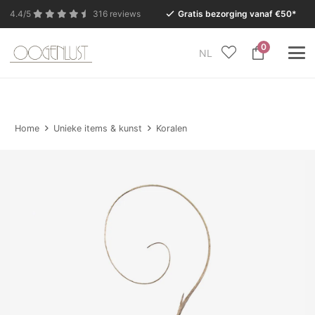
4.4/5
316 reviews
Gratis bezorging vanaf €50*
0
NL
In verband met de zomervakantie is onze Conceptstore
in Eersel van maandag 27 juli t/m dinsdag 11 augustus
gesloten.
Home
Unieke items & kunst
Koralen