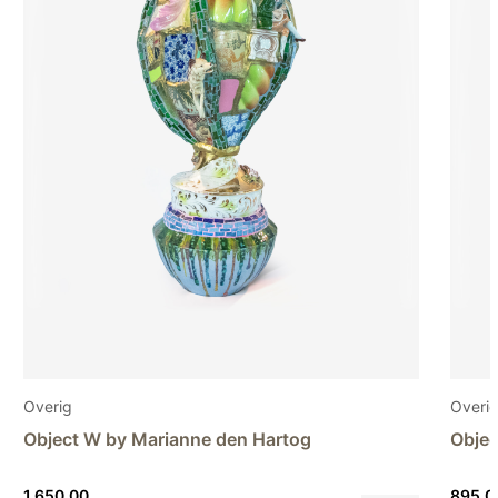
Overig
Overi
Object S by Marianne den Hartog
Objec
895,00
3.800