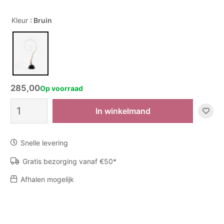
Kleur
: Bruin
285,00
Op voorraad
Roggenstaart
In winkelmand
op
voet
aantal
Snelle levering
Gratis bezorging vanaf €50*
Afhalen mogelijk