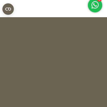
Objet de Curiosité
ROGGENSTAART OP VOET
Recent bekeken
LAATST BEKEKEN DOOR JOU