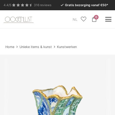
4.4/5
316 reviews
Gratis bezorging vanaf €50*
0
NL
In verband met de zomervakantie is onze Conceptstore
in Eersel van maandag 27 juli t/m dinsdag 11 augustus
gesloten.
Home
Unieke items & kunst
Kunstwerken