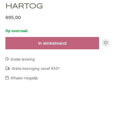
HARTOG
895,00
Op voorraad
In winkelmand
Object
S
by
Snelle levering
Marianne
den
Gratis bezorging vanaf €50*
Hartog
Afhalen mogelijk
aantal