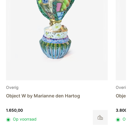
Overig
t W by Marianne den Hartog
Object U by M
00
3.800,00
 voorraad
Op voorraad