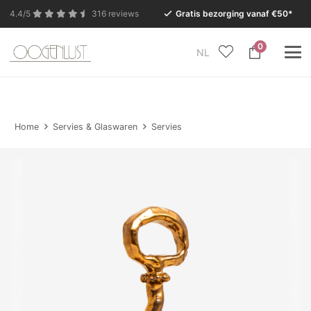
4.4/5
316 reviews
Gratis bezorging vanaf €50*
0
NL
In verband met de zomervakantie is onze Conceptstore
in Eersel van maandag 27 juli t/m dinsdag 11 augustus
gesloten.
Home
Servies & Glaswaren
Servies