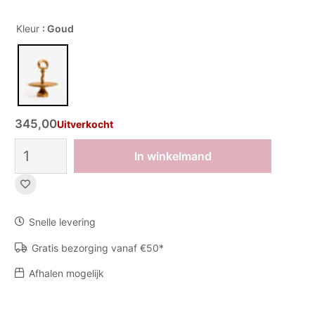
Kleur
: Goud
345,00
Uitverkocht
Etagère
In winkelmand
Annemirl
-
Matt
gold
aantal
Snelle levering
Gratis bezorging vanaf €50*
Afhalen mogelijk