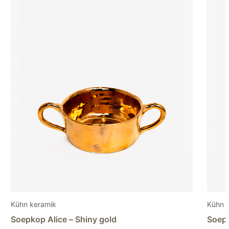
Kühn keramik
Kühn
Soepkop Alice – Matt gold
Koff