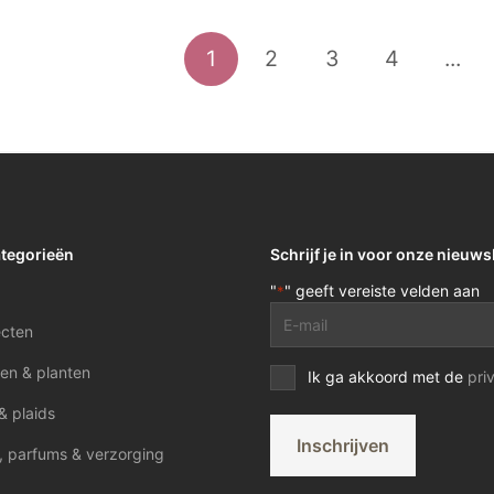
1
2
3
4
...
ategorieën
Schrijf je in voor onze nieuws
"
" geeft vereiste velden aan
*
E-
ecten
mailadres
*
en & planten
Privacy
Ik ga akkoord met de
pri
voorwaarden
& plaids
*
Inschrijven
, parfums & verzorging