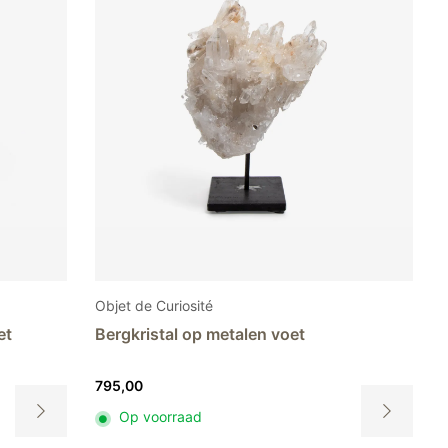
Objet de Curiosité
et
Bergkristal op metalen voet
795,00
Op voorraad
Dit
Dit