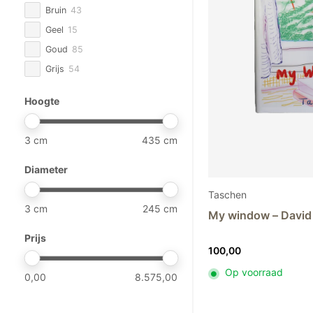
Bruin
43
Trudon
20
Geel
15
VBK
2
Goud
85
Versmissen
2
Grijs
54
Abhika
25
Groen
105
Astier de Villatte
58
Hoogte
Oranje
53
Atelier Davoy
3
Paars
13
Baobab
68
3
435
Rood
15
Chris van Niekerk
5
Roze
53
Diameter
Domani
45
Wit
85
Élitis
13
Taschen
Zilver
1
3
245
Guaxs
53
My window – David
Zwart
37
Henry Dean
26
Prijs
100,00
Kalodromo
7
Klaus Dupont
5
Op voorraad
0,00
8.575,00
Mantas Ezcaray
26
Mobach
72