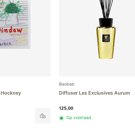
de
productpagina
Baobab
 Hockney
Diffuser Les Exclusives Aurum
125,00
Op voorraad