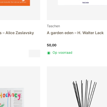
Taschen
s – Alice Zaslavsky
A garden eden – H. Walter Lack
50,00
Dit
Op voorraad
product
heeft
meerdere
variaties.
Deze
optie
kan
gekozen
worden
op