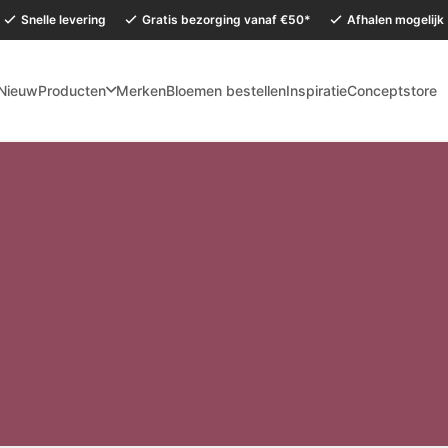
Snelle levering
Gratis bezorging vanaf €50*
Afhalen mogelijk
Nieuw
Producten
Merken
Bloemen bestellen
Inspiratie
Conceptstore
mervakantie is onze Conceptstore in Eersel van maandag 27 juli t/m dinsdag 