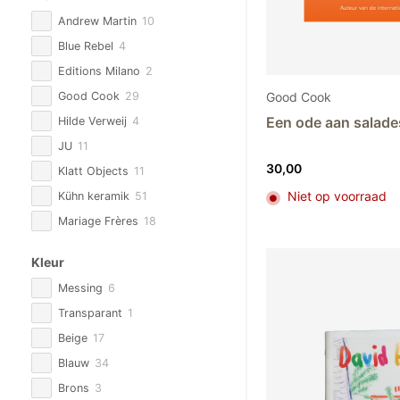
Andrew Martin
10
Blue Rebel
4
Editions Milano
2
Good Cook
Good Cook
29
Een ode aan salade
Hilde Verweij
4
JU
11
30,00
Klatt Objects
11
Niet op voorraad
Kühn keramik
51
Mariage Frères
18
Overig
30
Kleur
Reichenbach Porselein
12
Messing
6
Saba by Sylvia
9
Transparant
1
Serax
2
Beige
17
Silk-ka
95
Blauw
34
Studio DValner
1
Brons
3
Taschen
4