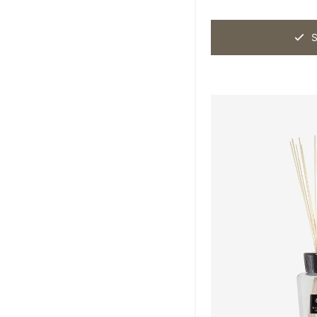
Nason Moretti
10
S
Objet de Curiosité
8
Paola Paronetto
24
Rina Menardi
12
Studio Comploj
7
Studio ZAR
18
The Naxos Apothecary
31
Tokyo Kodo
8