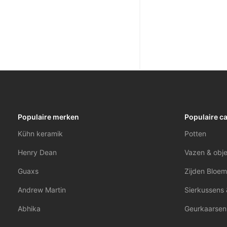
Populaire merken
Populaire c
Kühn keramik
Potten
Henry Dean
Vazen & obj
Guaxs
Zijden Bloem
Andrew Martin
Sierkussens 
Abhika
Geurkaarsen