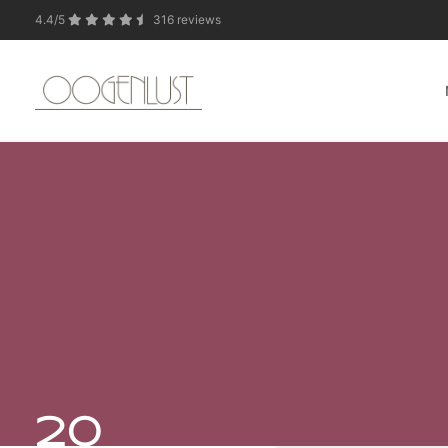
4.4/5
316 reviews
In verband met de zo
20