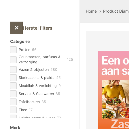
Home
Product Diam
✕
Herstel filters
Categorie
Potten
66
Geurkaarsen, parfums &
125
verzorging
Vazen & objecten
280
Sierkussens & plaids
45
Meubilair & verlichting
9
Servies & Glaswaren
85
Tafelboeken
35
Thee
17
Unieke items & kunst
73
Zijden Bloemen & planten
93
Merk