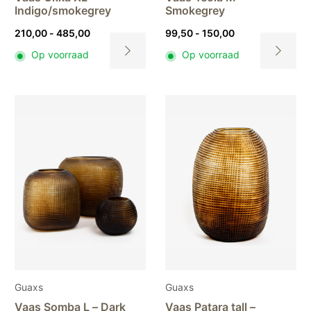
Indigo/smokegrey
Smokegrey
Prijsklasse:
Prijsklasse:
210,00
-
485,00
99,50
-
150,00
210,00
99,50
Op voorraad
Op voorraad
tot
tot
Dit
Dit
485,00
150,00
product
product
heeft
heeft
meerdere
meerdere
variaties.
variaties.
Deze
Deze
optie
optie
kan
kan
gekozen
gekozen
worden
worden
op
op
de
de
productpagina
productpa
Guaxs
Guaxs
Vaas Somba L – Dark
Vaas Patara tall –