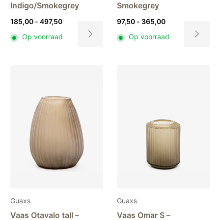
Indigo/Smokegrey
Smokegrey
Prijsklasse:
Prijsklasse:
185,00
-
497,50
97,50
-
365,00
185,00
97,50
Op voorraad
Op voorraad
tot
tot
Dit
Dit
497,50
365,00
product
product
heeft
heeft
meerdere
meerdere
variaties.
variaties.
Deze
Deze
optie
optie
kan
kan
gekozen
gekozen
worden
worden
op
op
de
de
productpagina
productpa
Guaxs
Guaxs
Vaas Otavalo tall –
Vaas Omar S –