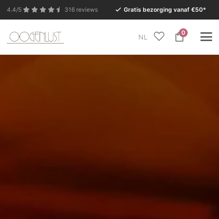
4.4/5
316 reviews
Gratis bezorging vanaf €50*
0
NL
In verband met de zomervakantie is onze Conceptstore
in Eersel van maandag 27 juli t/m dinsdag 11 augustus
gesloten.