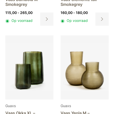
Smokegrey
Smokegrey
Prijsklasse:
Prijsklasse:
115,00
-
265,00
160,00
-
180,00
115,00
160,00
Op voorraad
Op voorraad
tot
tot
Dit
Dit
265,00
180,00
product
product
heeft
heeft
meerdere
meerdere
variaties.
variaties.
Deze
Deze
optie
optie
kan
kan
gekozen
gekozen
worden
worden
op
op
de
de
productpagina
productpa
Guaxs
Guaxs
Vaas Okka XL –
Vaas Yeola M –