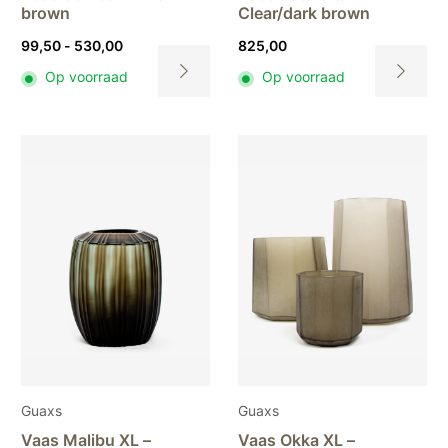
brown
Clear/dark brown
Prijsklasse:
99,50
-
530,00
825,00
99,50
Op voorraad
Op voorraad
tot
Dit
Dit
530,00
product
product
heeft
heeft
meerdere
meerdere
variaties.
variaties.
Deze
Deze
optie
optie
kan
kan
gekozen
gekozen
worden
worden
op
op
de
de
productpagina
productpa
Guaxs
Guaxs
Vaas Malibu XL –
Vaas Okka XL –