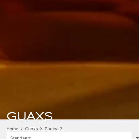
GUAXS
Home
Guaxs
Pagina 3