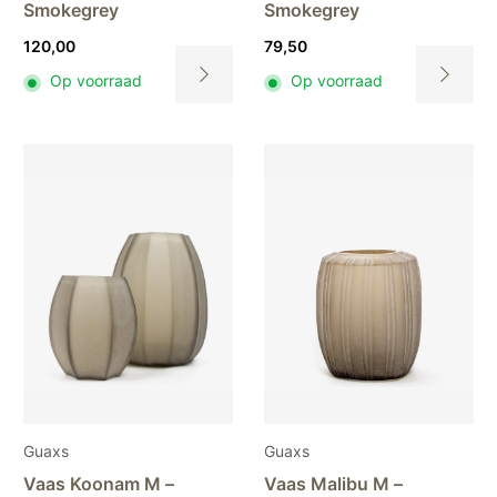
Smokegrey
Smokegrey
120,00
79,50
Op voorraad
Op voorraad
Dit
Dit
product
product
heeft
heeft
meerdere
meerdere
variaties.
variaties.
Deze
Deze
optie
optie
kan
kan
gekozen
gekozen
worden
worden
op
op
de
de
productpagina
productpa
Guaxs
Guaxs
Vaas Koonam M –
Vaas Malibu M –