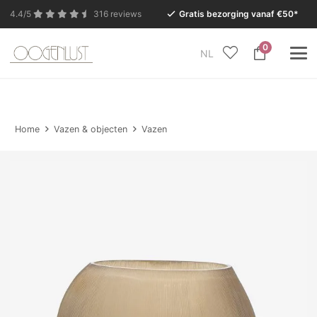
4.4/5
316 reviews
Gratis bezorging vanaf €50*
0
NL
In verband met de zomervakantie is onze Conceptstore
in Eersel van maandag 27 juli t/m dinsdag 11 augustus
gesloten.
Home
Vazen & objecten
Vazen