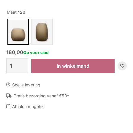
Maat
: 20
180,00
Op voorraad
Vaas
In winkelmand
Clemente
tall
-
Snelle levering
Smokegrey
aantal
Gratis bezorging vanaf €50*
Afhalen mogelijk