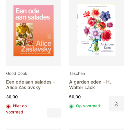
Good Cook
Taschen
Een ode aan salades –
A garden eden – H.
Alice Zaslavsky
Walter Lack
30,00
50,00
Niet op
Op voorraad
Dit
voorraad
product
heeft
meerdere