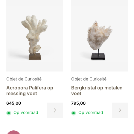
Objet de Curiosité
Objet de Curiosité
Acropora Palifera op
Bergkristal op metalen
messing voet
voet
645,00
795,00
Op voorraad
Op voorraad
Dit
Dit
product
product
heeft
heeft