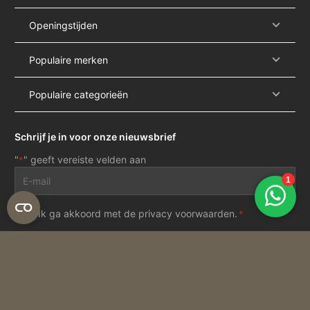
Openingstijden
Populaire merken
Populaire categorieën
Schrijf je in voor onze nieuwsbrief
"
" geeft vereiste velden aan
*
E-
mailadres
*
Privacy
Ik ga akkoord met de
privacy voorwaarden
.
*
voorwaarden
*
Inschrijven