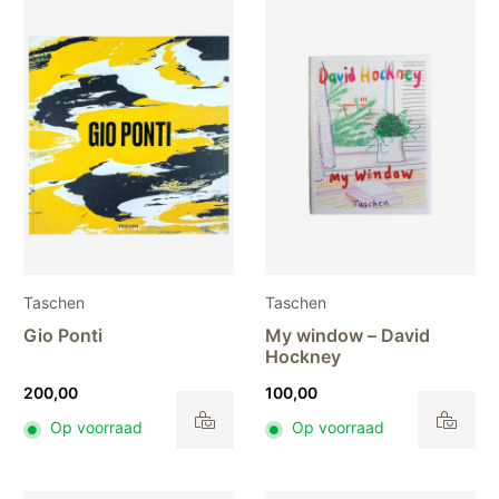
variaties.
Deze
optie
kan
gekozen
worden
op
de
productpagina
Taschen
Taschen
Gio Ponti
My window – David
Hockney
200,00
100,00
Op voorraad
Op voorraad