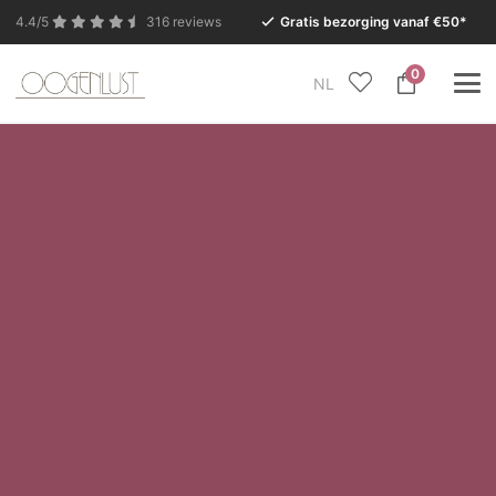
4.4/5
316 reviews
Gratis bezorging vanaf €50*
0
NL
In verband met de zomervakantie is onze Conceptstore
in Eersel van maandag 27 juli t/m dinsdag 11 augustus
gesloten.