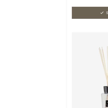
Nason Moretti
10
S
Objet de Curiosité
8
Paola Paronetto
24
Rina Menardi
12
Studio Comploj
7
Studio ZAR
18
The Naxos Apothecary
31
Tokyo Kodo
8