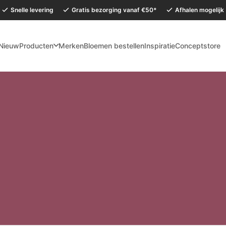
Snelle levering
Gratis bezorging vanaf €50*
Afhalen mogelijk
Nieuw
Producten
Merken
Bloemen bestellen
Inspiratie
Conceptstore
mervakantie is onze Conceptstore in Eersel van maandag 27 juli t/m dinsdag 