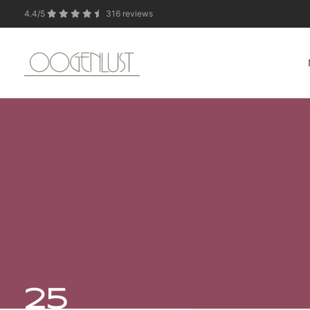
4.4/5
316 reviews
In verband met de zo
25