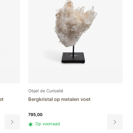
Objet de Curiosité
et
Bergkristal op metalen voet
795,00
Op voorraad
Dit
Dit