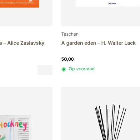
Taschen
s – Alice Zaslavsky
A garden eden – H. Walter Lack
50,00
Dit
Op voorraad
product
heeft
meerdere
variaties.
Deze
optie
kan
gekozen
worden
op