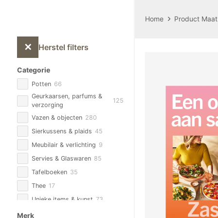
Home
Product Maat
✕
Herstel filters
Categorie
Potten
66
Geurkaarsen, parfums &
125
verzorging
Vazen & objecten
280
Sierkussens & plaids
45
Meubilair & verlichting
9
Servies & Glaswaren
85
Tafelboeken
35
Thee
17
Unieke items & kunst
73
Zijden Bloemen & planten
93
Merk