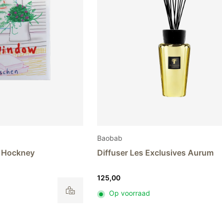
de
productpagina
Baobab
 Hockney
Diffuser Les Exclusives Aurum
125,00
Op voorraad