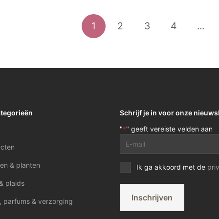
1
2
3
4
...
ategorieën
Schrijf je in voor onze nieuws
"
" geeft vereiste velden aan
*
E-
ecten
mailadres
*
en & planten
Privacy
Ik ga akkoord met de
pri
voorwaarden
& plaids
*
Inschrijven
, parfums & verzorging