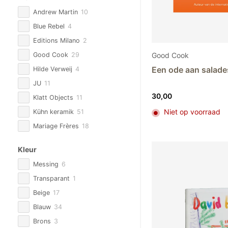
Andrew Martin
10
Blue Rebel
4
Editions Milano
2
Good Cook
Good Cook
29
Een ode aan salade
Hilde Verweij
4
JU
11
30,00
Klatt Objects
11
Niet op voorraad
Kühn keramik
51
Mariage Frères
18
Overig
30
Kleur
Reichenbach Porselein
12
Messing
6
Saba by Sylvia
9
Transparant
1
Serax
2
Beige
17
Silk-ka
95
Blauw
34
Studio DValner
1
Brons
3
Taschen
4