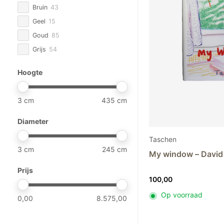
Bruin
43
Trudon
20
Geel
15
VBK
2
Goud
85
Versmissen
2
Grijs
54
Abhika
25
Groen
105
Astier de Villatte
58
Hoogte
Oranje
53
Atelier Davoy
3
Paars
13
Baobab
68
3
435
Rood
15
Chris van Niekerk
5
Roze
53
Diameter
Domani
45
Wit
85
Élitis
13
Taschen
Zilver
1
3
245
Guaxs
53
My window – David
Zwart
37
Henry Dean
26
Prijs
100,00
Kalodromo
7
Klaus Dupont
5
Op voorraad
0,00
8.575,00
Mantas Ezcaray
26
Mobach
72