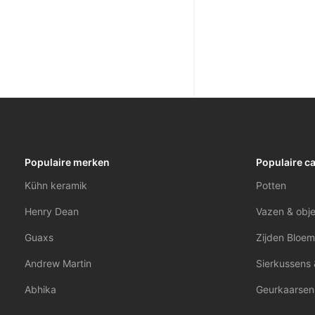
Populaire merken
Populaire c
Kühn keramik
Potten
Henry Dean
Vazen & obj
Guaxs
Zijden Bloem
Andrew Martin
Sierkussens 
Abhika
Geurkaarsen