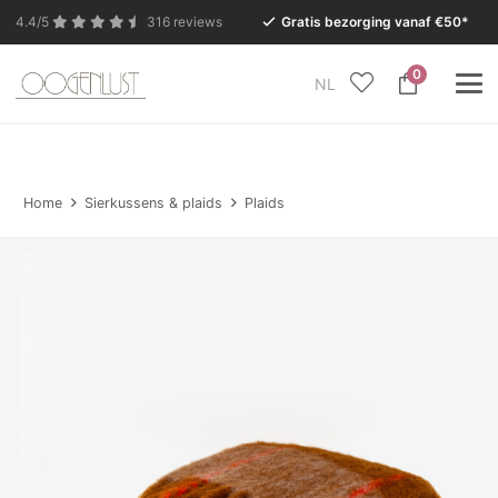
4.4/5
316 reviews
Gratis bezorging vanaf €50*
0
NL
In verband met de zomervakantie is onze Conceptstore
in Eersel van maandag 27 juli t/m dinsdag 11 augustus
gesloten.
Home
Sierkussens & plaids
Plaids