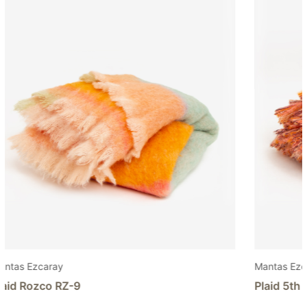
Mantas Ezcaray
Manta
Plaid 5th Elements Fire
Plaid