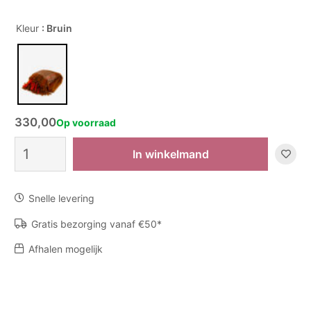
Kleur
: Bruin
330,00
Op voorraad
Plaid
In winkelmand
Twist
Frame
TW-
Snelle levering
4
aantal
Gratis bezorging vanaf €50*
Afhalen mogelijk