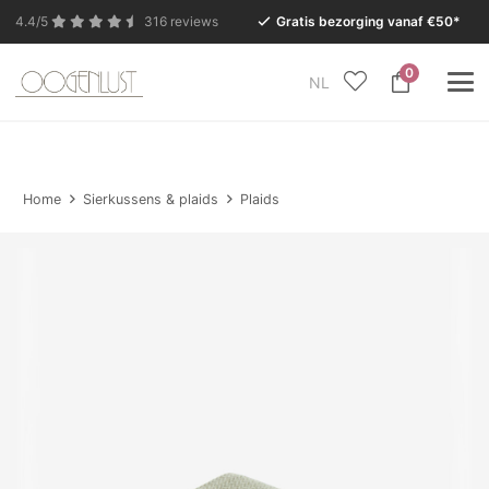
4.4/5
316 reviews
Gratis bezorging vanaf €50*
0
NL
In verband met de zomervakantie is onze Conceptstore
in Eersel van maandag 27 juli t/m dinsdag 11 augustus
gesloten.
Home
Sierkussens & plaids
Plaids