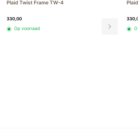
t Frame TW-4
Plaid Rozco RZ-9
330,00
raad
Op voorraad
Dit
product
heeft
meerdere
variaties.
Deze
optie
kan
gekozen
worden
op
de
productpagina