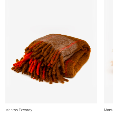
ray
Mantas Ezcaray