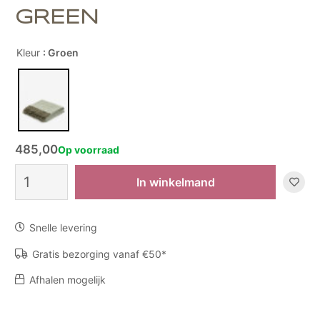
GREEN
Kleur
: Groen
485,00
Op voorraad
Plaid
In winkelmand
Australia
Sibelina
Ombre
Snelle levering
Sage
Green
Gratis bezorging vanaf €50*
aantal
Afhalen mogelijk