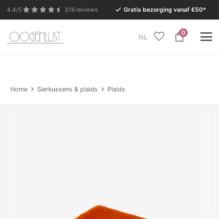
4.4/5
316 reviews
Gratis bezorging vanaf €50*
0
NL
In verband met de zomervakantie is onze Conceptstore
in Eersel van maandag 27 juli t/m dinsdag 11 augustus
gesloten.
Home
Sierkussens & plaids
Plaids