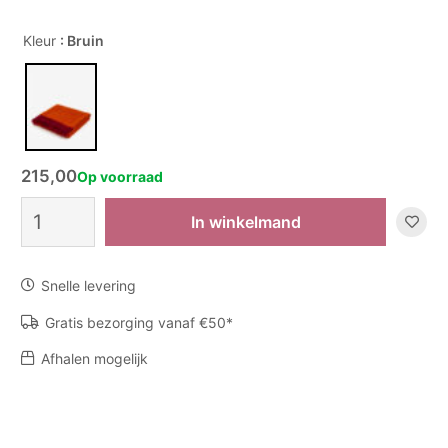
Kleur
: Bruin
215,00
Op voorraad
Plaid
In winkelmand
Australia
Espiga
E-
Snelle levering
78
aantal
Gratis bezorging vanaf €50*
Afhalen mogelijk