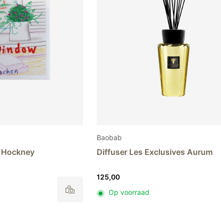
de
productpagina
Baobab
 Hockney
Diffuser Les Exclusives Aurum
125,00
Op voorraad