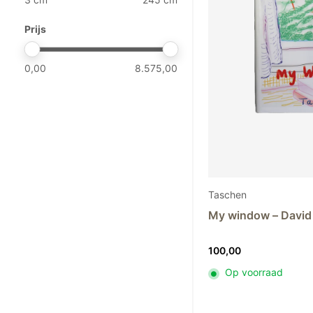
Trudon
20
Prijs
VBK
2
Versmissen
2
0,00
8.575,00
Abhika
25
Astier de Villatte
58
Atelier Davoy
3
Baobab
68
Chris van Niekerk
5
Domani
45
Élitis
13
Taschen
Guaxs
53
My window – David
Henry Dean
26
100,00
Kalodromo
7
Klaus Dupont
5
Op voorraad
Mantas Ezcaray
26
Mobach
72