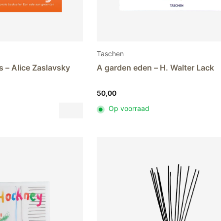
Taschen
s – Alice Zaslavsky
A garden eden – H. Walter Lack
50,00
Dit
Op voorraad
product
heeft
meerdere
variaties.
Deze
optie
kan
gekozen
worden
op