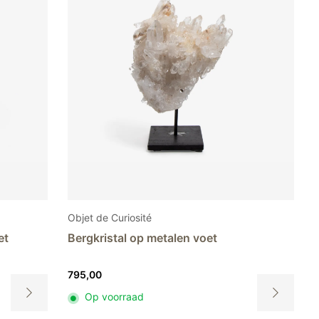
Objet de Curiosité
et
Bergkristal op metalen voet
795,00
Op voorraad
Dit
Dit