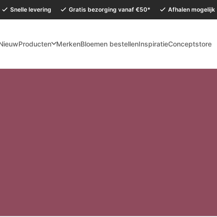
Snelle levering
Gratis bezorging vanaf €50*
Afhalen mogelijk
Nieuw
Producten
Merken
Bloemen bestellen
Inspiratie
Conceptstore
mervakantie is onze Conceptstore in Eersel van maandag 27 juli t/m dinsdag 