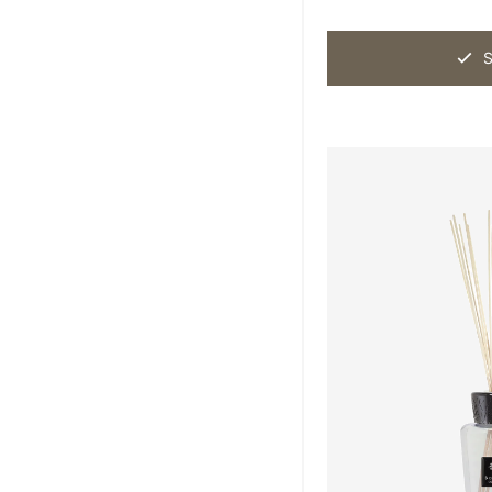
Nason Moretti
10
S
Objet de Curiosité
8
Paola Paronetto
24
Rina Menardi
12
Studio Comploj
7
Studio ZAR
18
The Naxos Apothecary
31
Tokyo Kodo
8