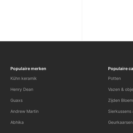
Populaire merken
Populaire c
Kühn keramik
Potten
Henry Dean
Vazen & obj
Guaxs
Zijden Bloem
Andrew Martin
Sierkussens 
Abhika
Geurkaarsen