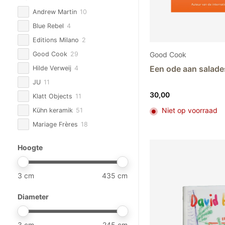
Andrew Martin
10
Blue Rebel
4
Editions Milano
2
Good Cook
Good Cook
29
Een ode aan salade
Hilde Verweij
4
JU
11
30,00
Klatt Objects
11
Niet op voorraad
Kühn keramik
51
Mariage Frères
18
Overig
30
Hoogte
Reichenbach Porselein
12
Saba by Sylvia
9
3
435
Serax
2
Silk-ka
95
Diameter
Studio DValner
1
Taschen
4
3
245