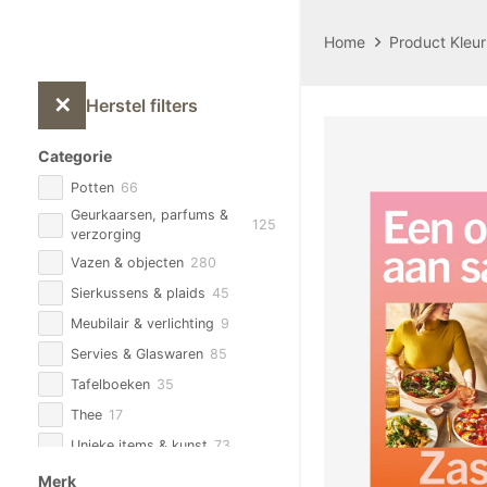
Home
Product Kleur
✕
Herstel filters
Categorie
Potten
66
Geurkaarsen, parfums &
125
verzorging
Vazen & objecten
280
Sierkussens & plaids
45
Meubilair & verlichting
9
Servies & Glaswaren
85
Tafelboeken
35
Thee
17
Unieke items & kunst
73
Zijden Bloemen & planten
93
Merk