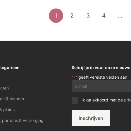
1
2
3
4
...
ategorieën
Schrijf je in voor onze nieuws
"
" geeft vereiste velden aan
*
E-
ecten
mailadres
*
en & planten
Privacy
Ik ga akkoord met de
pri
voorwaarden
& plaids
*
Inschrijven
, parfums & verzorging