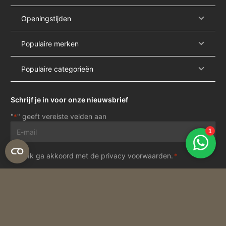
Openingstijden
Populaire merken
Populaire categorieën
Schrijf je in voor onze nieuwsbrief
"
" geeft vereiste velden aan
*
E-
mailadres
*
Privacy
Ik ga akkoord met de
privacy voorwaarden
.
*
voorwaarden
*
Inschrijven