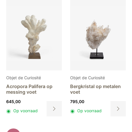
Objet de Curiosité
Objet de Curiosité
Acropora Palifera op
Bergkristal op metalen
messing voet
voet
645,00
795,00
Op voorraad
Op voorraad
Dit
Dit
product
product
heeft
heeft