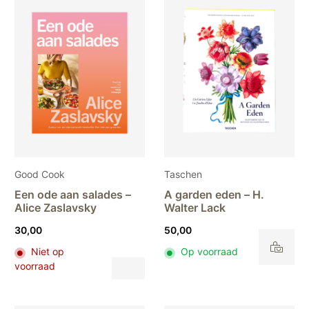
Good Cook
Taschen
Een ode aan salades –
A garden eden – H.
Alice Zaslavsky
Walter Lack
30,00
50,00
Niet op
Op voorraad
Dit
voorraad
product
heeft
meerdere