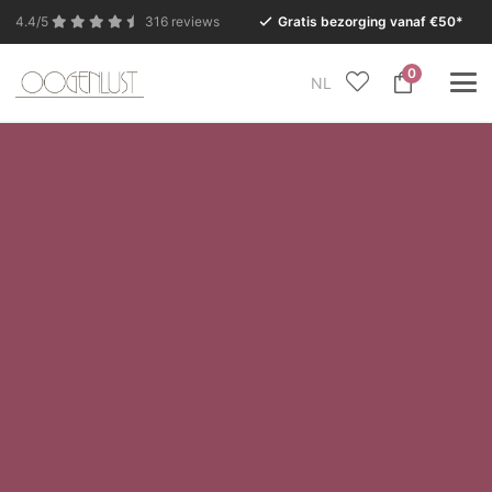
4.4/5
316 reviews
Gratis bezorging vanaf €50*
0
NL
In verband met de zomervakantie is onze Conceptstore
in Eersel van maandag 27 juli t/m dinsdag 11 augustus
gesloten.