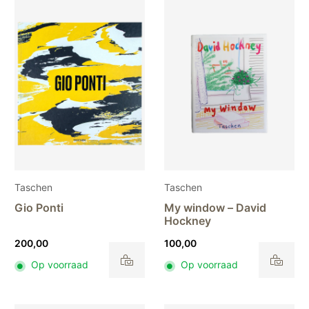
variaties.
Deze
optie
kan
gekozen
worden
op
de
productpagina
Taschen
Taschen
Gio Ponti
My window – David
Hockney
200,00
100,00
Op voorraad
Op voorraad