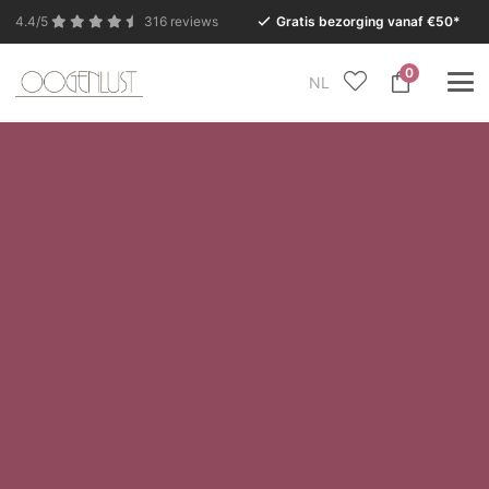
4.4/5
316 reviews
Gratis bezorging vanaf €50*
0
NL
In verband met de zomervakantie is onze Conceptstore
in Eersel van maandag 27 juli t/m dinsdag 11 augustus
gesloten.