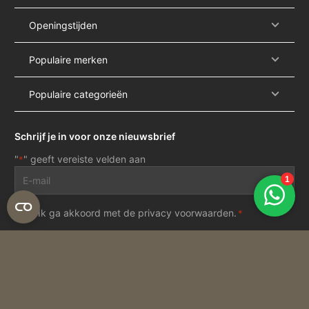
Openingstijden
Populaire merken
Populaire categorieën
Schrijf je in voor onze nieuwsbrief
"
" geeft vereiste velden aan
*
E-
mailadres
*
Privacy
Ik ga akkoord met de
privacy voorwaarden
.
*
voorwaarden
*
Inschrijven