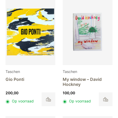
variaties.
Deze
optie
kan
gekozen
worden
op
de
productpagina
Taschen
Taschen
Gio Ponti
My window – David
Hockney
200,00
100,00
Op voorraad
Op voorraad