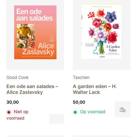
Good Cook
Taschen
Een ode aan salades –
A garden eden – H.
Alice Zaslavsky
Walter Lack
30,00
50,00
Niet op
Op voorraad
Dit
voorraad
product
heeft
meerdere