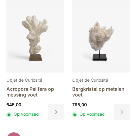
Objet de Curiosité
Objet de Curiosité
Acropora Palifera op
Bergkristal op metalen
messing voet
voet
645,00
795,00
Op voorraad
Op voorraad
Dit
Dit
product
product
heeft
heeft