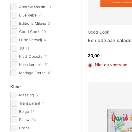
Andrew Martin
10
Blue Rebel
4
Editions Milano
2
Good Cook
Good Cook
29
Een ode aan salade
Hilde Verweij
4
JU
11
30,00
Klatt Objects
11
Niet op voorraad
Kühn keramik
51
Mariage Frères
18
Overig
30
Kleur
Reichenbach Porselein
12
Messing
6
Saba by Sylvia
9
Transparant
1
Serax
2
Beige
17
Silk-ka
95
Blauw
34
Studio DValner
1
Brons
3
Taschen
4