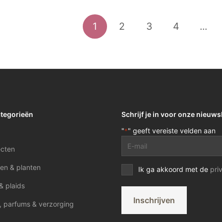
1
2
3
4
...
ategorieën
Schrijf je in voor onze nieuws
"
" geeft vereiste velden aan
*
E-
ecten
mailadres
*
en & planten
Privacy
Ik ga akkoord met de
pri
voorwaarden
& plaids
*
Inschrijven
, parfums & verzorging