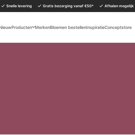
Snelle levering
Gratis bezorging vanaf €50*
Afhalen mogelijk
Nieuw
Producten
Merken
Bloemen bestellen
Inspiratie
Conceptstore
mervakantie is onze Conceptstore in Eersel van maandag 27 juli t/m dinsdag 