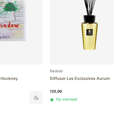
de
productpagina
Baobab
 Hockney
Diffuser Les Exclusives Aurum
125,00
Op voorraad