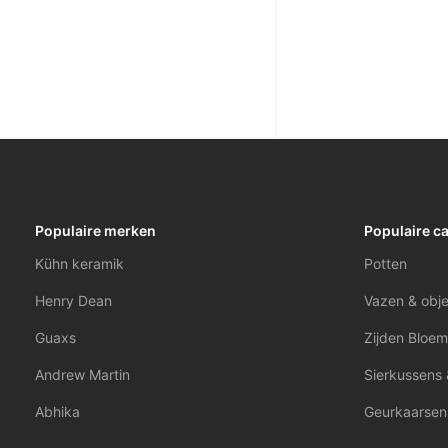
Populaire merken
Populaire c
Kühn keramik
Potten
Henry Dean
Vazen & obj
Guaxs
Zijden Bloem
Andrew Martin
Sierkussens 
Abhika
Geurkaarsen