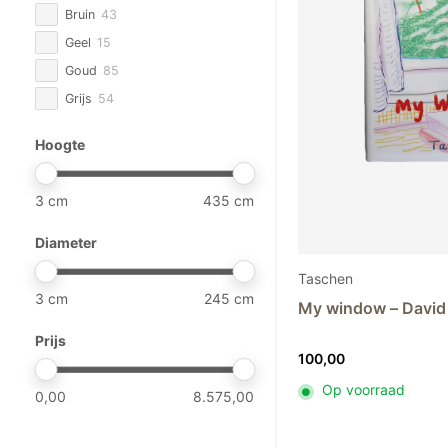
Bruin
43
Trudon
20
Geel
15
VBK
2
Goud
85
Versmissen
2
Grijs
54
Abhika
25
Groen
105
Astier de Villatte
58
Hoogte
Oranje
53
Atelier Davoy
3
Paars
13
Baobab
68
3
435
Rood
15
Chris van Niekerk
5
Roze
53
Diameter
Domani
45
Wit
85
Élitis
13
Taschen
Zilver
1
3
245
Guaxs
53
My window – David
Zwart
37
Henry Dean
26
Prijs
100,00
Kalodromo
7
Klaus Dupont
5
Op voorraad
0,00
8.575,00
Mantas Ezcaray
26
Mobach
72