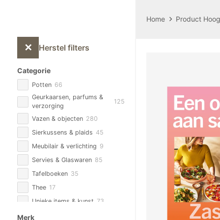
Home
Product Hoog
✕
Herstel filters
Categorie
Potten
66
Geurkaarsen, parfums &
125
verzorging
Vazen & objecten
280
Sierkussens & plaids
45
Meubilair & verlichting
9
Servies & Glaswaren
85
Tafelboeken
35
Thee
17
Unieke items & kunst
73
Zijden Bloemen & planten
93
Merk