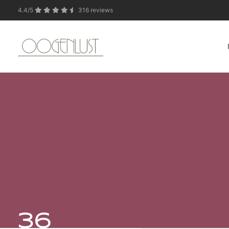
4.4/5
316 reviews
In verband met de zo
36