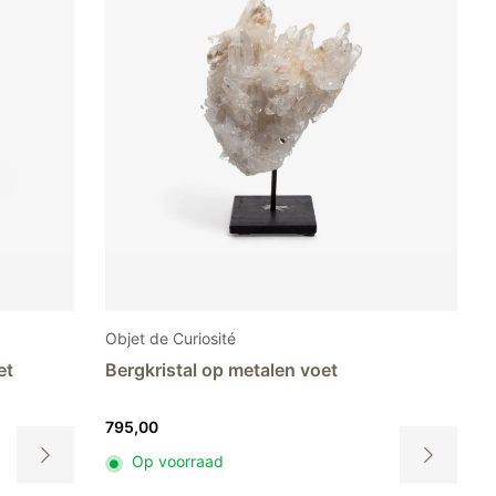
Objet de Curiosité
et
Bergkristal op metalen voet
795,00
Op voorraad
Dit
Dit