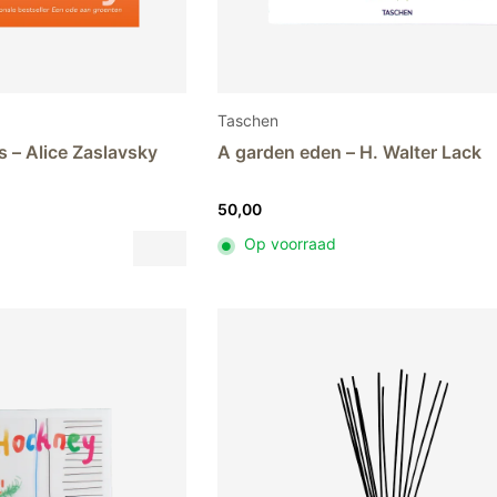
Taschen
s – Alice Zaslavsky
A garden eden – H. Walter Lack
50,00
Dit
Op voorraad
product
heeft
meerdere
variaties.
Deze
optie
kan
gekozen
worden
op