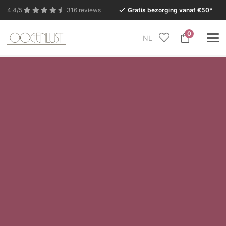
4.4/5
316 reviews
Gratis bezorging vanaf €50*
0
NL
In verband met de zomervakantie is onze Conceptstore
in Eersel van maandag 27 juli t/m dinsdag 11 augustus
gesloten.