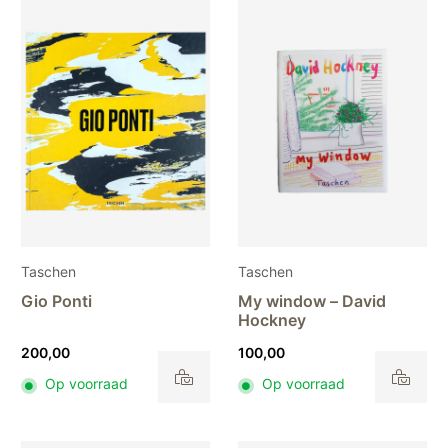
variaties.
Deze
optie
kan
gekozen
worden
op
de
productpagina
Taschen
Taschen
Gio Ponti
My window – David
Hockney
200,00
100,00
Op voorraad
Op voorraad