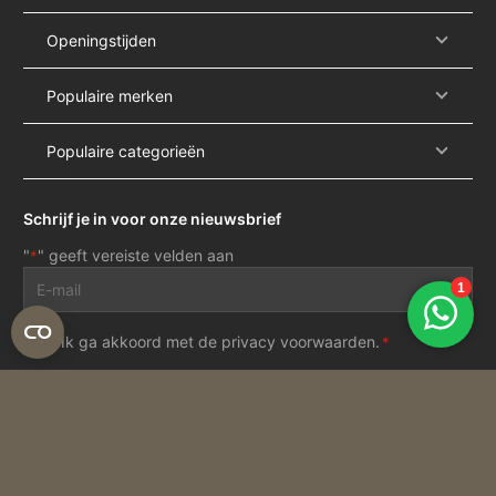
Openingstijden
Populaire merken
Populaire categorieën
Schrijf je in voor onze nieuwsbrief
"
" geeft vereiste velden aan
*
E-
mailadres
*
Privacy
Ik ga akkoord met de
privacy voorwaarden
.
*
voorwaarden
*
Inschrijven