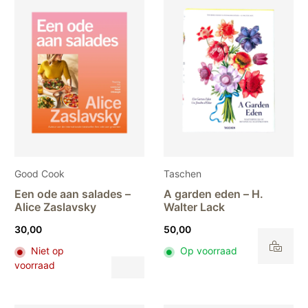
Good Cook
Taschen
Een ode aan salades –
A garden eden – H.
Alice Zaslavsky
Walter Lack
30,00
50,00
Niet op
Op voorraad
Dit
voorraad
product
heeft
meerdere