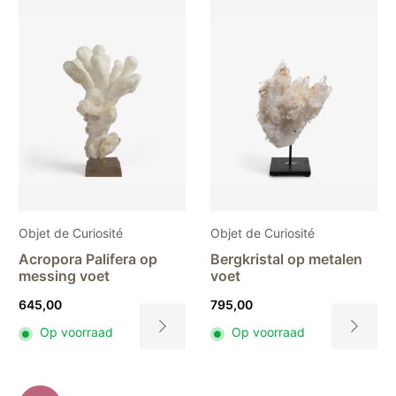
Objet de Curiosité
Objet de Curiosité
Acropora Palifera op
Bergkristal op metalen
messing voet
voet
645,00
795,00
Op voorraad
Op voorraad
Dit
Dit
product
product
heeft
heeft