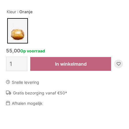
Kleur
: Oranje
55,00
Op voorraad
Theelicht
In winkelmand
Cubistic
-
Gold
Snelle levering
aantal
Gratis bezorging vanaf €50*
Afhalen mogelijk