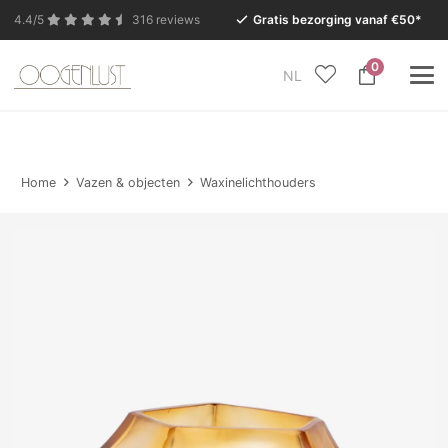
4.4/5
316 reviews
Gratis bezorging vanaf €50*
0
NL
In verband met de zomervakantie is onze Conceptstore
in Eersel van maandag 27 juli t/m dinsdag 11 augustus
gesloten.
Home
Vazen & objecten
Waxinelichthouders