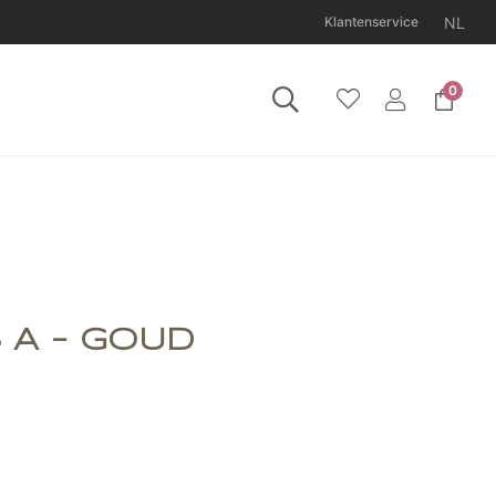
NL
Klantenservice
0
11 augustus gesloten.
 A - GOUD