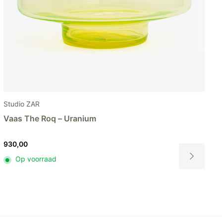
Studio ZAR
Vaas The Prox – Uranium
655,00
Op voorraad
Dit
product
heeft
meerdere
variaties.