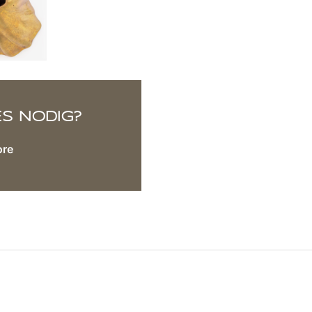
ES NODIG?
ore