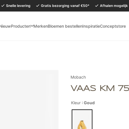
Snelle levering
Gratis bezorging vanaf €50*
Afhalen mogelijk
Nieuw
Producten
Merken
Bloemen bestellen
Inspiratie
Conceptstore
mervakantie is onze Conceptstore in Eersel van maandag 27 juli t/m dinsdag 
Mobach
VAAS KM 75
Kleur
: Goud