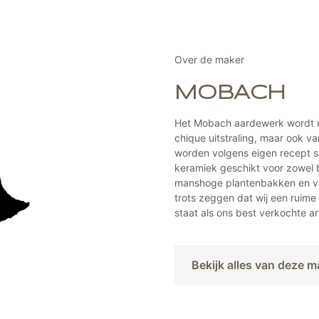
Deze
optie
kan
gekozen
Over de maker
worden
op
MOBACH
de
agina
productpa
Het Mobach aardewerk wordt n
chique uitstraling, maar ook v
worden volgens eigen recept 
keramiek geschikt voor zowel b
manshoge plantenbakken en vaze
trots zeggen dat wij een ruim
staat als ons best verkochte art
Bekijk alles van deze m