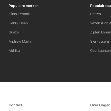
Populaire merken
Populaire c
Kühn keramik
Potten
Henry Dean
Vazen & obj
Guaxs
Zijden Bloem
Andrew Martin
Sierkussens 
Abhika
Geurkaarsen
Contact
Over Oogen