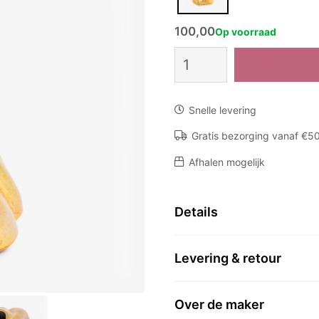
100,00
Op voorraad
Vaas
KM
75
A
Snelle levering
-
Goud
Gratis bezorging vanaf €5
aantal
Afhalen mogelijk
Details
Levering & retour
Over de maker