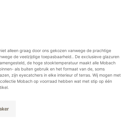
Deze
optie
kan
gekozen
worden
op
de
gina
productpagi
iet alleen graag door ons gekozen vanwege de prachtige
anwege de veelzijdige toepasbaarheid.. De exclusieve glazuren
samengesteld, de hoge stooktemperatuur maakt alle Mobach
innen- als buiten gebruik en het formaat van de, soms
n, zijn eyecatchers in elke interieur of terras. Wij mogen met
e collectie Mobach op voorraad hebben wat met stip op één
ikel.
aker