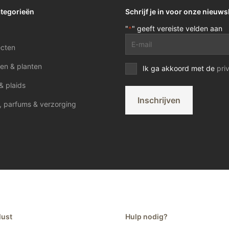
ategorieën
Schrijf je in voor onze nieuws
"
" geeft vereiste velden aan
*
E-
ecten
mailadres
*
en & planten
Privacy
Ik ga akkoord met de
pri
voorwaarden
& plaids
*
Inschrijven
, parfums & verzorging
lust
Hulp nodig?