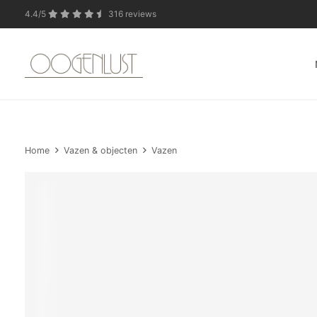
4.4/5
316 reviews
In verband met de zo
Home
Vazen & objecten
Vazen