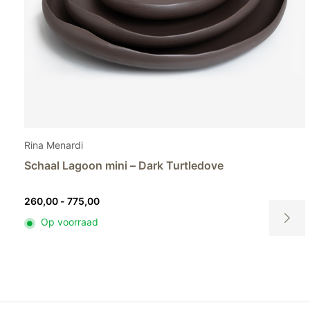
Rina Menardi
Schaal Lagoon mini – Light pistachio
Prijsklasse:
260,00
-
775,00
260,00
Op voorraad
tot
Dit
775,00
t
product
heeft
ere
meerder
es.
variaties.