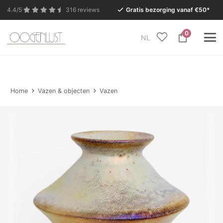
4.4/5
316 reviews
Gratis bezorging vanaf €50*
0
NL
In verband met de zomervakantie is onze Conceptstore
in Eersel van maandag 27 juli t/m dinsdag 11 augustus
gesloten.
Home
Vazen & objecten
Vazen