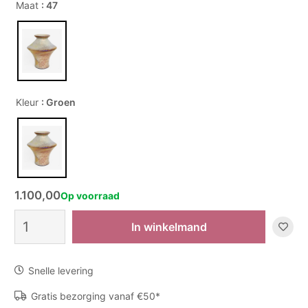
Maat
: 47
Kleur
: Groen
1.100,00
Op voorraad
Vaas
In winkelmand
KM
173
-
Snelle levering
Brons
aantal
Gratis bezorging vanaf €50*