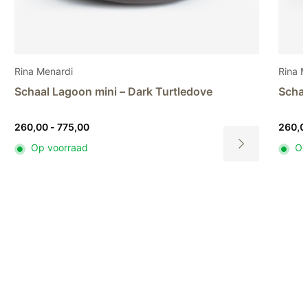
Rina Menardi
Stu
Schaal Lagoon mini – Light pistachio
Va
Prijsklasse:
260,00
-
775,00
93
260,00
Op voorraad
tot
Dit
775,00
ct
product
heeft
ere
meerdere
ies.
variaties.
Deze
optie
kan
zen
gekozen
en
worden