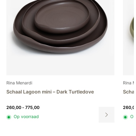
Rina Menardi
S
Schaal Lagoon mini – Light pistachio
V
Prijsklasse:
260,00
-
775,00
9
260,00
Op voorraad
tot
Dit
775,00
uct
product