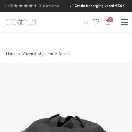
4.4/5
316 reviews
Gratis bezorging vanaf €50*
0
NL
In verband met de zomervakantie is onze Conceptstore
in Eersel van maandag 27 juli t/m dinsdag 11 augustus
gesloten.
Home
Vazen & objecten
Vazen