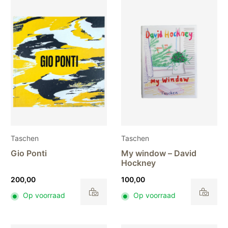
variaties.
Deze
optie
kan
gekozen
worden
op
de
productpagina
Taschen
Taschen
Gio Ponti
My window – David
Hockney
200,00
100,00
Op voorraad
Op voorraad