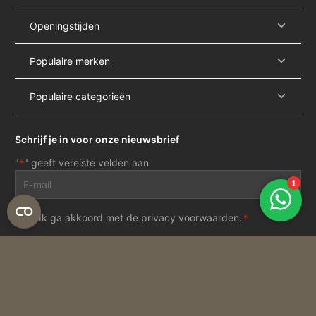
Openingstijden
Populaire merken
Populaire categorieën
Schrijf je in voor onze nieuwsbrief
"
" geeft vereiste velden aan
*
E-
mailadres
*
Privacy
Ik ga akkoord met de
privacy voorwaarden
.
*
voorwaarden
*
Inschrijven