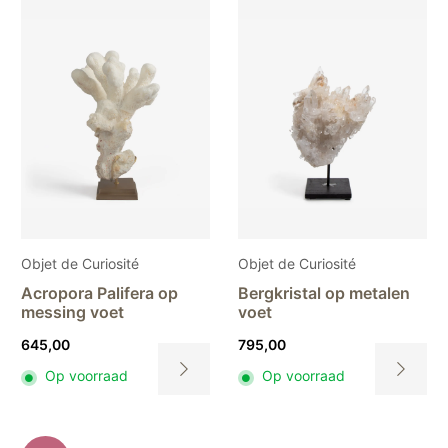
Objet de Curiosité
Objet de Curiosité
Acropora Palifera op
Bergkristal op metalen
messing voet
voet
645,00
795,00
Op voorraad
Op voorraad
Dit
Dit
product
product
heeft
heeft