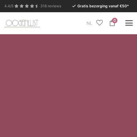
4.4/5
316 reviews
Gratis bezorging vanaf €50*
0
NL
In verband met de zomervakantie is onze Conceptstore
in Eersel van maandag 27 juli t/m dinsdag 11 augustus
gesloten.