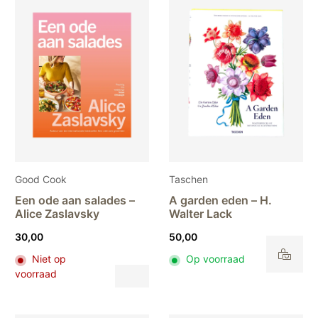
Good Cook
Taschen
Een ode aan salades –
A garden eden – H.
Alice Zaslavsky
Walter Lack
30,00
50,00
Niet op
Op voorraad
Dit
voorraad
product
heeft
meerdere