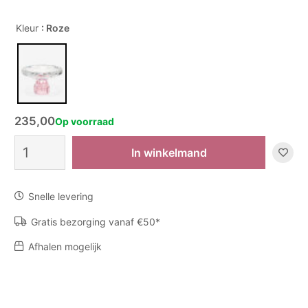
Kleur
: Roze
235,00
Op voorraad
Schaal
In winkelmand
Crissy
op
voet
Snelle levering
aantal
Gratis bezorging vanaf €50*
Afhalen mogelijk