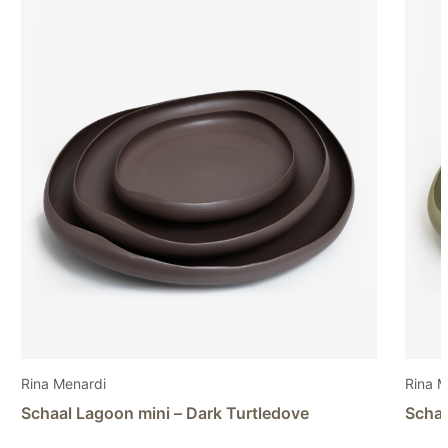
Rina Menardi
Rina M
Schaal Lagoon mini – Dark Turtledove
Schaa