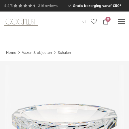
4.4/5
316 reviews
Gratis bezorging vanaf €50*
0
NL
In verband met de zomervakantie is onze Conceptstore
in Eersel van maandag 27 juli t/m dinsdag 11 augustus
gesloten.
Home
Vazen & objecten
Schalen