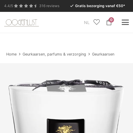
4.4/5
316 reviews
Gratis bezorging vanaf €50*
0
NL
In verband met de zomervakantie is onze Conceptstore
in Eersel van maandag 27 juli t/m dinsdag 11 augustus
gesloten.
Home
Geurkaarsen, parfums & verzorging
Geurkaarsen