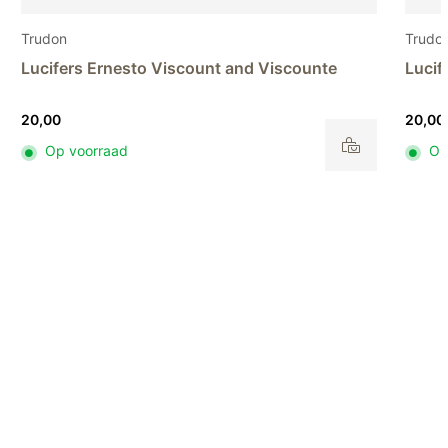
Trudon
Trudo
Lucifers Ernesto Marquis and Marchiones
Diffu
20,00
82,00
Op voorraad
Op