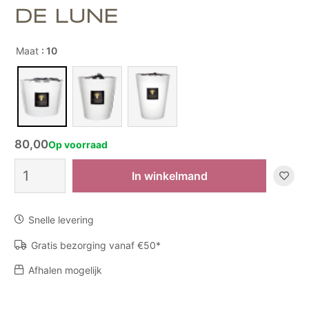
DE LUNE
Maat
: 10
80,00
Op voorraad
Geurkaars
In winkelmand
Les
Prestigieuses
Pierre
Snelle levering
de
Lune
Gratis bezorging vanaf €50*
aantal
Afhalen mogelijk