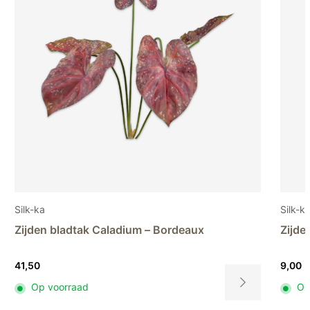
Silk-ka
Silk-k
Zijden bladtak Caladium – Bordeaux
Zijde
41,50
9,00
Op voorraad
Op
Dit