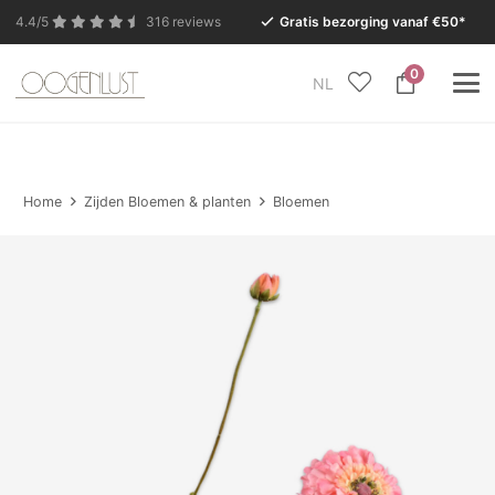
4.4/5
316 reviews
Gratis bezorging vanaf €50*
0
NL
In verband met de zomervakantie is onze Conceptstore
in Eersel van maandag 27 juli t/m dinsdag 11 augustus
gesloten.
Home
Zijden Bloemen & planten
Bloemen