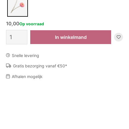
10,00
Op voorraad
Zijden
In winkelmand
bloem
Zinnia
-
Snelle levering
Perzik
aantal
Gratis bezorging vanaf €50*
Afhalen mogelijk