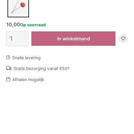
10,00
Op voorraad
Zijden
In winkelmand
bloem
Zinnia
-
Snelle levering
Oranje
aantal
Gratis bezorging vanaf €50*
Afhalen mogelijk