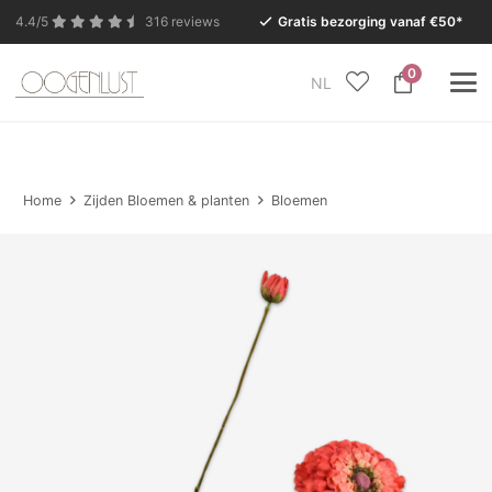
4.4/5
316 reviews
Gratis bezorging vanaf €50*
0
NL
In verband met de zomervakantie is onze Conceptstore
in Eersel van maandag 27 juli t/m dinsdag 11 augustus
gesloten.
Home
Zijden Bloemen & planten
Bloemen