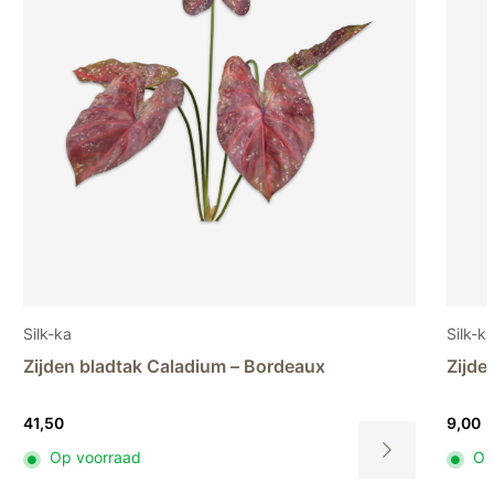
Silk-ka
Silk-k
Zijden bladtak Caladium – Bordeaux
Zijde
41,50
9,00
Op voorraad
Op
Dit