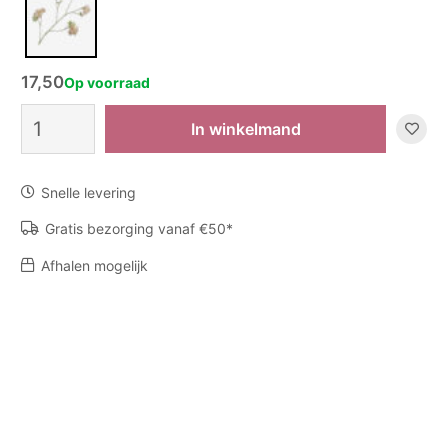
17,50
Op voorraad
Zijden
In winkelmand
bloem
Geranium
-
Snelle levering
Creme
aantal
Gratis bezorging vanaf €50*
Afhalen mogelijk