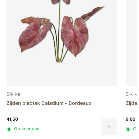
Silk-ka
n bladtak Caladium – Bordeaux
Zijden bloem 
9,00
 voorraad
Op voorraad
Dit