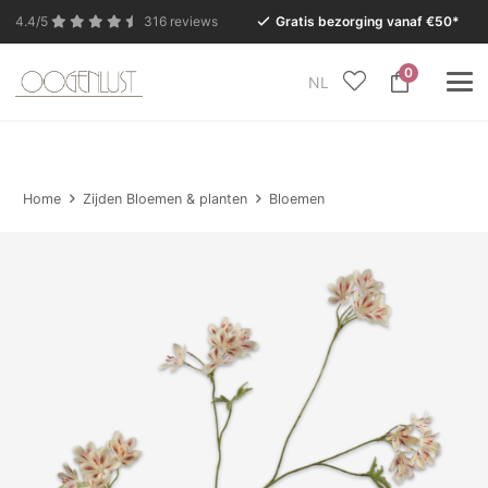
4.4/5
316 reviews
Gratis bezorging vanaf €50*
0
NL
In verband met de zomervakantie is onze Conceptstore
in Eersel van maandag 27 juli t/m dinsdag 11 augustus
gesloten.
Home
Zijden Bloemen & planten
Bloemen