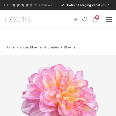
4.4/5
316 reviews
Gratis bezorging vanaf €50*
0
NL
In verband met de zomervakantie is onze Conceptstore
in Eersel van maandag 27 juli t/m dinsdag 11 augustus
gesloten.
Home
Zijden Bloemen & planten
Bloemen