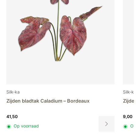
Silk-ka
Zijden bloem Zonnebloem – Bruin
9,00
Op voorraad
it
Dit