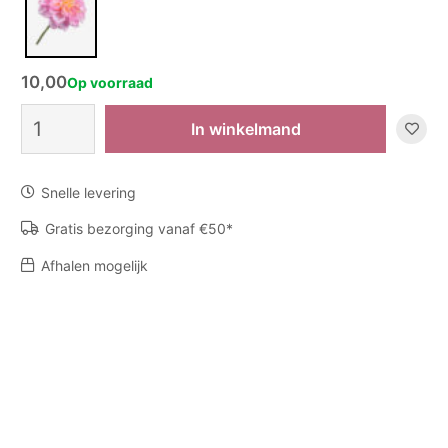
10,00
Op voorraad
Zijden
In winkelmand
bloem
Dahlia
-
Snelle levering
Roze
aantal
Gratis bezorging vanaf €50*
Afhalen mogelijk