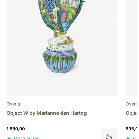
Overig
t W by Marianne den Hartog
Object S by M
00
895,00
 voorraad
Op voorraad