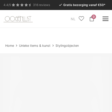
4.4/5
316 reviews
Gratis bezorging vanaf €50*
0
NL
In verband met de zomervakantie is onze Conceptstore
in Eersel van maandag 27 juli t/m dinsdag 11 augustus
gesloten.
Home
Unieke items & kunst
Stylingobjecten