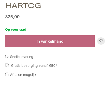
HARTOG
325,00
Op voorraad
In winkelmand
Object
L
by
Snelle levering
Marianne
den
Gratis bezorging vanaf €50*
Hartog
Afhalen mogelijk
aantal