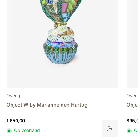
Overig
Overi
Object S by Marianne den Hartog
Objec
895,00
3.800
Op voorraad
Op