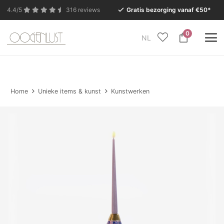
4.4/5
316 reviews
Gratis bezorging vanaf €50*
0
NL
In verband met de zomervakantie is onze Conceptstore
in Eersel van maandag 27 juli t/m dinsdag 11 augustus
gesloten.
Home
Unieke items & kunst
Kunstwerken