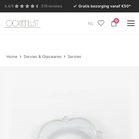
4.4/5
316 reviews
Gratis bezorging vanaf €50*
0
NL
In verband met de zomervakantie is onze Conceptstore
in Eersel van maandag 27 juli t/m dinsdag 11 augustus
gesloten.
Home
Servies & Glaswaren
Servies