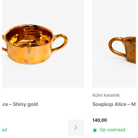
Kühn keramik
Kühn 
Soepkop Alice – Matt gold
Koffi
140,00
115,0
Op voorraad
Op