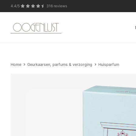
4.4/5
316 reviews
In verband met de zo
Home
Geurkaarsen, parfums & verzorging
Huisparfum