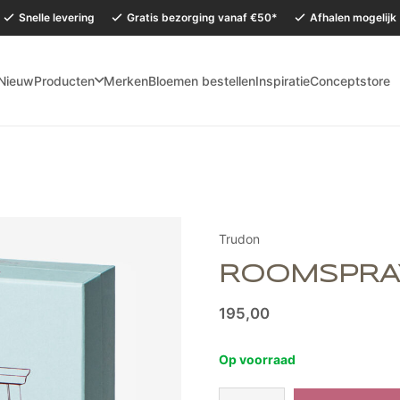
Snelle levering
Gratis bezorging vanaf €50*
Afhalen mogelijk
Nieuw
Producten
Merken
Bloemen bestellen
Inspiratie
Conceptstore
mervakantie is onze Conceptstore in Eersel van maandag 27 juli t/m dinsdag 
Trudon
ROOMSPRA
195,00
Op voorraad
Roomspray