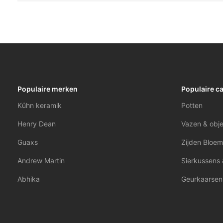
Populaire merken
Populaire c
Kühn keramik
Potten
Henry Dean
Vazen & obj
Guaxs
Zijden Bloem
Andrew Martin
Sierkussens 
Abhika
Geurkaarsen