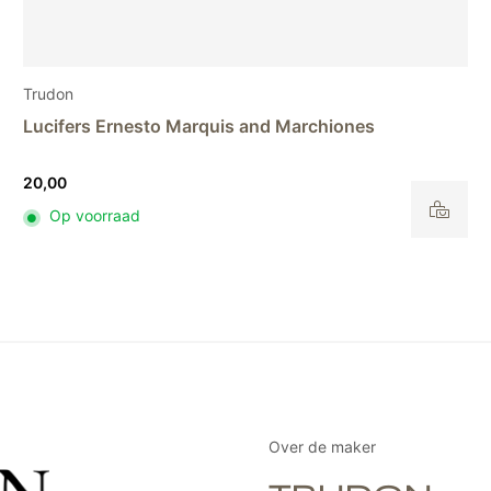
Trudon
Diffuser Abd El Kader refill – 300 ml
82,00
Op voorraad
Over de maker