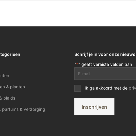
ategorieën
Schrijf je in voor onze nieuws
"
" geeft vereiste velden aan
*
E-
ecten
mailadres
*
en & planten
Privacy
Ik ga akkoord met de
pri
voorwaarden
& plaids
*
Inschrijven
, parfums & verzorging