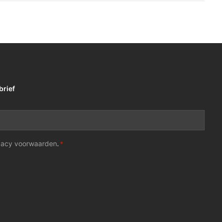
brief
vacy voorwaarden
.
*