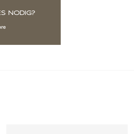
ES NODIG?
ore