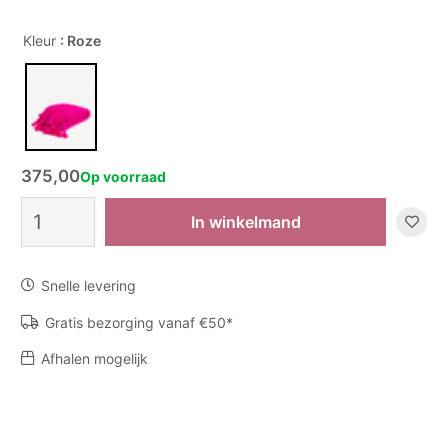
Kleur
: Roze
375,00
Op voorraad
Plaid
In winkelmand
Color
Lovers
CLV-
Snelle levering
1
aantal
Gratis bezorging vanaf €50*
Afhalen mogelijk