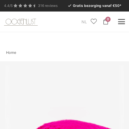
4.4/5
316 reviews
Gratis bezorging vanaf €50*
0
NL
In verband met de zomervakantie is onze Conceptstore
in Eersel van maandag 27 juli t/m dinsdag 11 augustus
gesloten.
Home