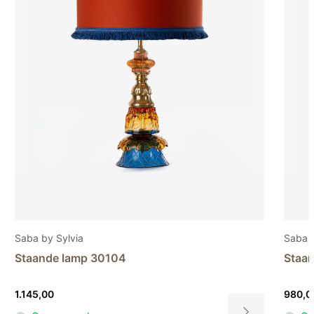
Saba by Sylvia
Saba b
Staande lamp 30104
Staa
1.145,00
980,0