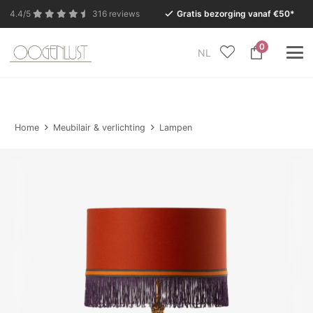
4.4/5
316 reviews
Gratis bezorging vanaf €50*
0
NL
In verband met de zomervakantie is onze Conceptstore
in Eersel van maandag 27 juli t/m dinsdag 11 augustus
gesloten.
Home
Meubilair & verlichting
Lampen