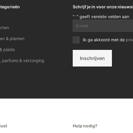
ategorieën
Schrijf je in voor onze nieuws
"
" geeft vereiste velden aan
*
E-
ecten
mailadres
*
en & planten
Privacy
Ik ga akkoord met de
pri
voorwaarden
& plaids
*
Inschrijven
, parfums & verzorging
lust
Hulp nodig?