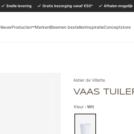
Snelle levering
Gratis bezorging vanaf €50*
Afhalen mogelijk
Nieuw
Producten
Merken
Bloemen bestellen
Inspiratie
Conceptstore
mervakantie is onze Conceptstore in Eersel van maandag 27 juli t/m dinsdag 
Astier de Villatte
VAAS TUILE
Kleur
: Wit