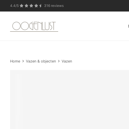
4.4/5
316 reviews
In verband met de zo
Home
Vazen & objecten
Vazen