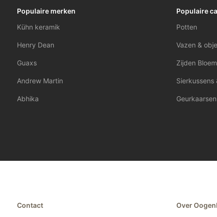
Populaire merken
Populaire c
Kühn keramik
Potten
Henry Dean
Vazen & obj
Guaxs
Zijden Bloem
Andrew Martin
Sierkussens 
Abhika
Geurkaarsen
Contact
Over Oogen