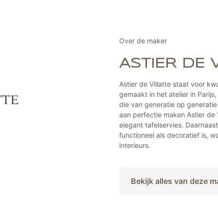
Deze
optie
kan
gekozen
Over de maker
worden
op
ASTIER DE 
de
agina
productpa
Astier de Villatte staat voor k
gemaakt in het atelier in Pari
die van generatie op generatie
aan perfectie maken Astier de V
elegant tafelservies. Daarnaas
functioneel als decoratief is, 
interieurs.
Bekijk alles van deze m