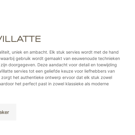
Deze
optie
kan
gekozen
worden
op
VILLATTE
de
gina
productpagi
waliteit, uniek en ambacht. Elk stuk servies wordt met de hand
js, waarbij gebruik wordt gemaakt van eeuwenoude technieken
 zijn doorgegeven. Deze aandacht voor detail en toewijding
illatte servies tot een geliefde keuze voor liefhebbers van
t zorgt het authentieke ontwerp ervoor dat elk stuk zowel
waardoor het perfect past in zowel klassieke als moderne
aker