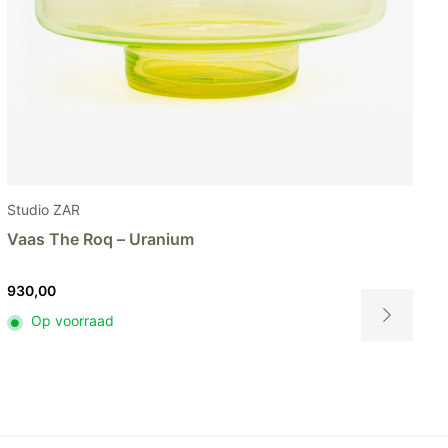
Studio ZAR
Vaas The Prox – Uranium
655,00
Op voorraad
Dit
product
heeft
meerdere
variaties.