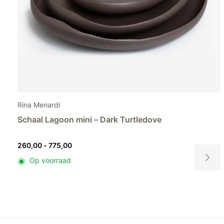
Rina Menardi
Schaal Lagoon mini – Light pistachio
Prijsklasse:
260,00
-
775,00
260,00
Op voorraad
tot
Dit
775,00
t
product
heeft
ere
meerder
es.
variaties.