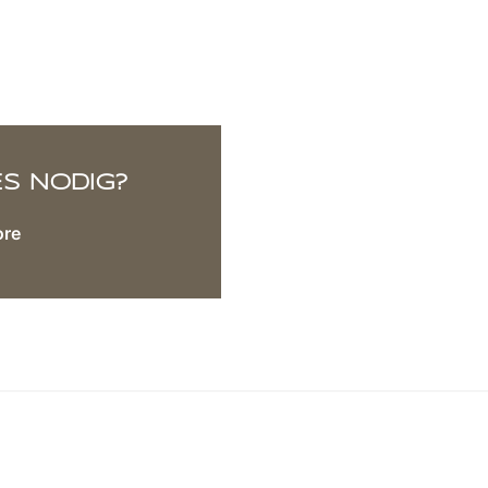
ES NODIG?
ore