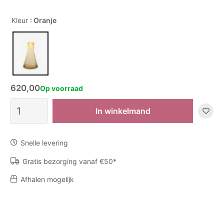
Kleur
: Oranje
620,00
Op voorraad
Vaas
In winkelmand
The
Lab
-
Snelle levering
Champagne
aantal
Gratis bezorging vanaf €50*
Afhalen mogelijk