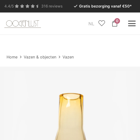
4.4/5
316 reviews
Gratis bezorging vanaf €50*
0
NL
In verband met de zomervakantie is onze Conceptstore
in Eersel van maandag 27 juli t/m dinsdag 11 augustus
gesloten.
Home
Vazen & objecten
Vazen