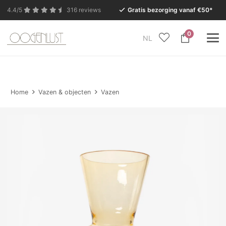
4.4/5
316 reviews
Gratis bezorging vanaf €50*
0
NL
In verband met de zomervakantie is onze Conceptstore
in Eersel van maandag 27 juli t/m dinsdag 11 augustus
gesloten.
Home
Vazen & objecten
Vazen