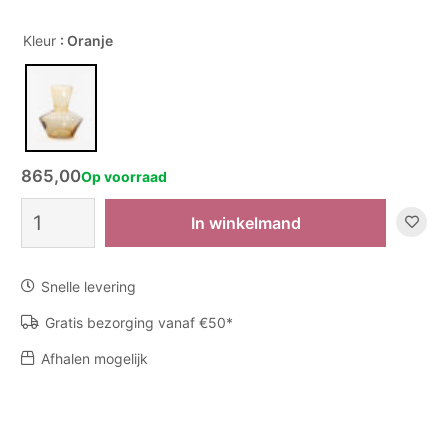
Kleur
: Oranje
865,00
Op voorraad
Vaas
In winkelmand
The
Dae
-
Snelle levering
Champagne
aantal
Gratis bezorging vanaf €50*
Afhalen mogelijk