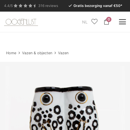
4.4/5
316 reviews
Gratis bezorging vanaf €50*
0
NL
In verband met de zomervakantie is onze Conceptstore
in Eersel van maandag 27 juli t/m dinsdag 11 augustus
gesloten.
Home
Vazen & objecten
Vazen