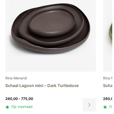
Rina Menardi
Schaal Lagoon mini – Light pistachio
Prijsklasse:
260,00
-
775,00
260,00
Op voorraad
tot
Dit