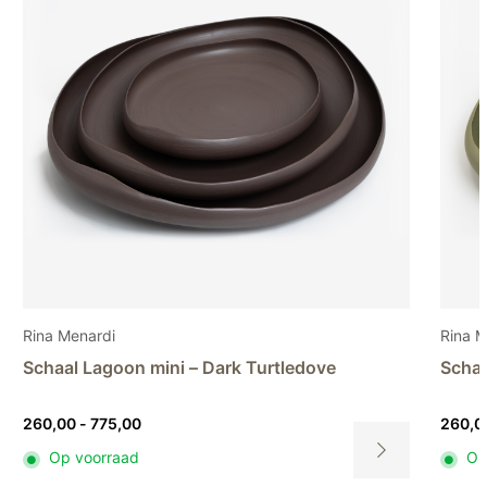
Rina Menardi
Stud
Schaal Lagoon mini – Light pistachio
Vaas
Prijsklasse:
260,00
-
775,00
930,
260,00
Op voorraad
O
tot