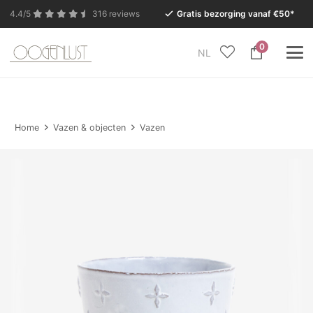
4.4/5
316 reviews
Gratis bezorging vanaf €50*
0
NL
In verband met de zomervakantie is onze Conceptstore
in Eersel van maandag 27 juli t/m dinsdag 11 augustus
gesloten.
Home
Vazen & objecten
Vazen