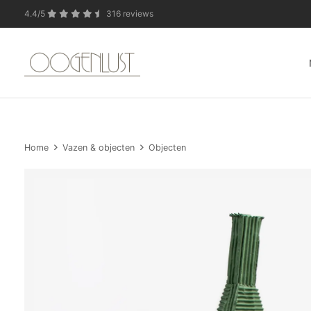
4.4/5
316 reviews
In verband met de zo
Home
Vazen & objecten
Objecten