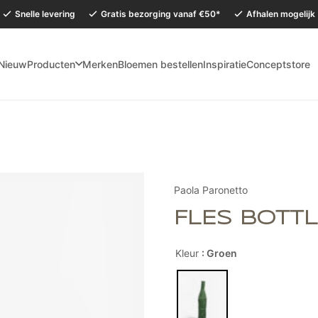
Snelle levering
Gratis bezorging vanaf €50*
Afhalen mogelijk
Nieuw
Producten
Merken
Bloemen bestellen
Inspiratie
Conceptstore
mervakantie is onze Conceptstore in Eersel van maandag 27 juli t/m dinsdag 
Paola Paronetto
FLES BOTT
Kleur
: Groen