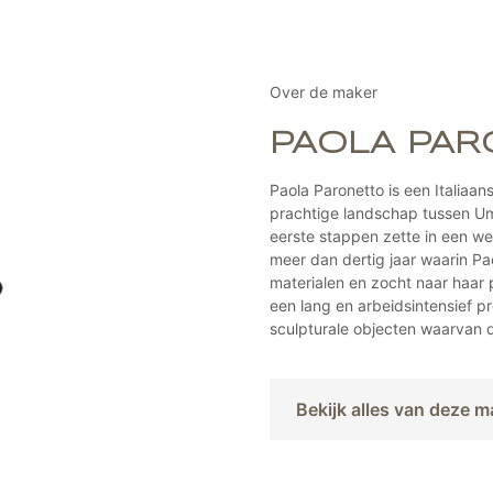
Deze
optie
kan
gekozen
Over de maker
worden
op
PAOLA PAR
de
agina
productpa
Paola Paronetto is een Italiaans
prachtige landschap tussen Um
eerste stappen zette in een w
meer dan dertig jaar waarin P
materialen en zocht naar haar p
een lang en arbeidsintensief pro
sculpturale objecten waarvan 
Bekijk alles van deze m