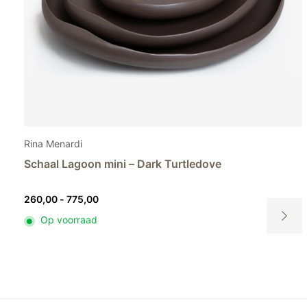
Rina Menardi
Schaal Lagoon mini – Light pistachio
Prijsklasse:
260,00
-
775,00
260,00
Op voorraad
tot
Dit
775,00
t
product
heeft
ere
meerder
es.
variaties.