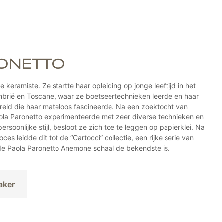
Deze
optie
kan
gekozen
worden
op
ONETTO
de
gina
productpagi
e keramiste. Ze startte haar opleiding op jonge leeftijd in het
brië en Toscane, waar ze boetseertechnieken leerde en haar
ereld die haar mateloos fascineerde. Na een zoektocht van
aola Paronetto experimenteerde met zeer diverse technieken en
ersoonlijke stijl, besloot ze zich toe te leggen op papierklei. Na
ces leidde dit tot de “Cartocci” collectie, een rijke serie van
de Paola Paronetto Anemone schaal de bekendste is.
aker