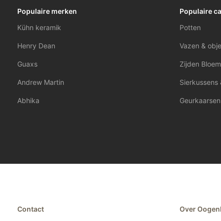
Populaire merken
Populaire c
Kühn keramik
Potten
Henry Dean
Vazen & obj
Guaxs
Zijden Bloem
Andrew Martin
Sierkussens 
Abhika
Geurkaarsen
Contact
Over Oogen