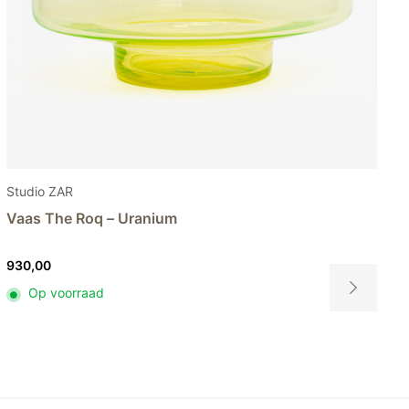
Studio ZAR
Vaas The Prox – Uranium
655,00
Op voorraad
Dit
product
heeft
meerdere
variaties.