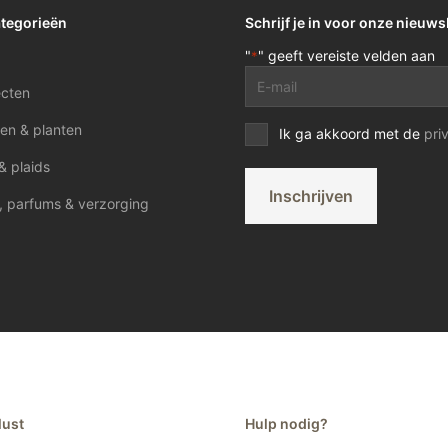
ategorieën
Schrijf je in voor onze nieuws
"
" geeft vereiste velden aan
*
E-
ecten
mailadres
*
en & planten
Privacy
Ik ga akkoord met de
pri
voorwaarden
& plaids
*
Inschrijven
, parfums & verzorging
lust
Hulp nodig?