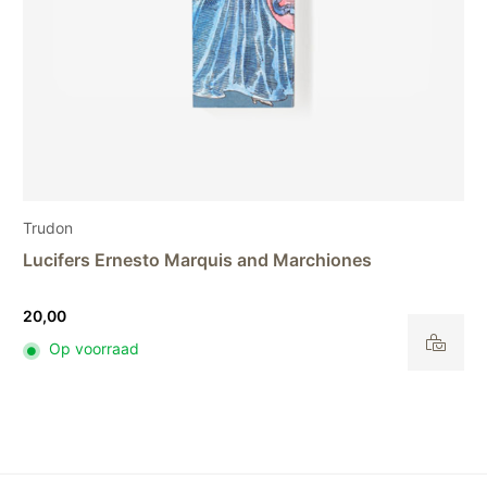
Trudon
Diffuser Abd El Kader refill – 300 ml
82,00
Op voorraad