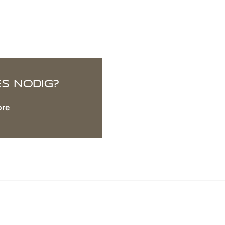
ES NODIG?
ore