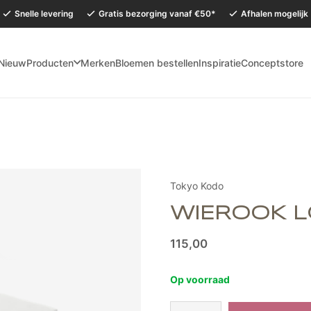
Snelle levering
Gratis bezorging vanaf €50*
Afhalen mogelijk
Nieuw
Producten
Merken
Bloemen bestellen
Inspiratie
Conceptstore
mervakantie is onze Conceptstore in Eersel van maandag 27 juli t/m dinsdag 
Tokyo Kodo
WIEROOK L
115,00
Op voorraad
Wierook