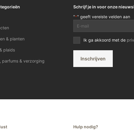
ategorieën
Schrijf je in voor onze nieuws
"
" geeft vereiste velden aan
*
E-
ecten
mailadres
*
en & planten
Privacy
Ik ga akkoord met de
pri
voorwaarden
& plaids
*
Inschrijven
, parfums & verzorging
lust
Hulp nodig?