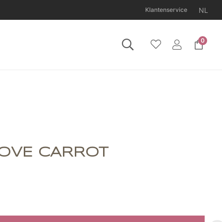
NL
Klantenservice
0
11 augustus gesloten.
OVE CARROT