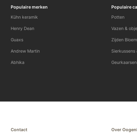
Populaire merken
Populaire c
Kühn keramik
Potten
Henry Dean
Vazen & obj
Guaxs
Zijden Bloem
Andrew Martin
Sierkussens 
Abhika
Geurkaarsen
Contact
Over Oogen