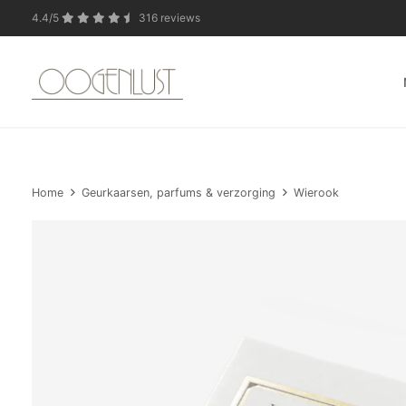
4.4/5
316 reviews
In verband met de zo
Home
Geurkaarsen, parfums & verzorging
Wierook