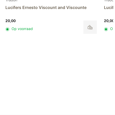
Lucifers Ernesto Marquis and Marchiones
Diffu
20,00
82,00
Op voorraad
Op