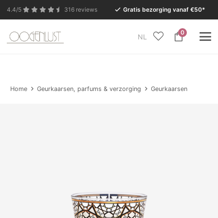
4.4/5
316 reviews
Gratis bezorging vanaf €50*
0
NL
In verband met de zomervakantie is onze Conceptstore
in Eersel van maandag 27 juli t/m dinsdag 11 augustus
gesloten.
Home
Geurkaarsen, parfums & verzorging
Geurkaarsen