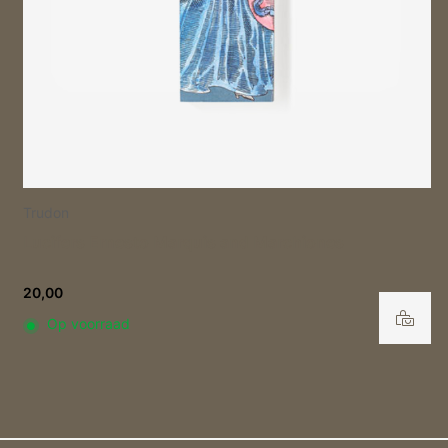
Trudon
Diffuser Abd El Kader refill – 300 ml
82,00
Op voorraad