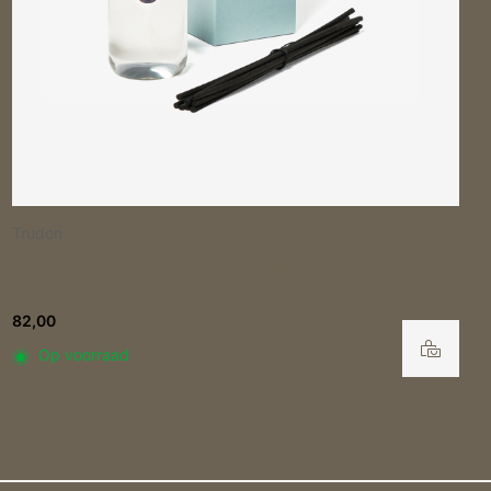
Trudon
Diffuser Figuerie refill – 300 ml
82,00
Op voorraad