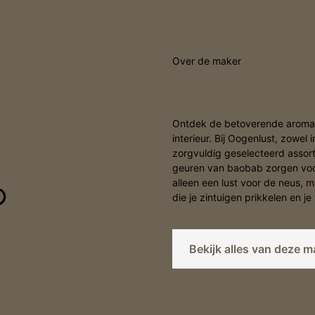
Over de maker
BAOBAB
Ontdek de betoverende aroma’s
interieur. Bij Oogenlust, zowel
zorgvuldig geselecteerd assor
geuren van baobab zorgen voor 
alleen een lust voor de neus, m
die je zintuigen prikkelen en 
Bekijk alles van deze m