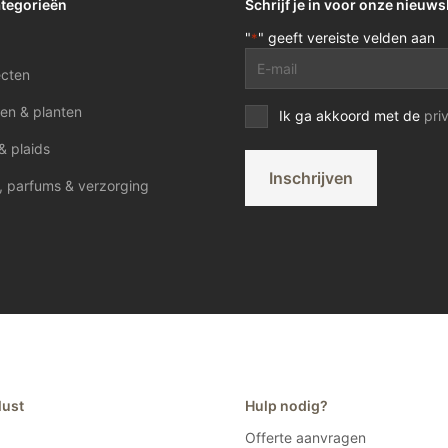
ategorieën
Schrijf je in voor onze nieuws
"
" geeft vereiste velden aan
*
E-
ecten
mailadres
*
en & planten
Privacy
Ik ga akkoord met de
pri
voorwaarden
& plaids
*
Inschrijven
, parfums & verzorging
lust
Hulp nodig?
Offerte aanvragen