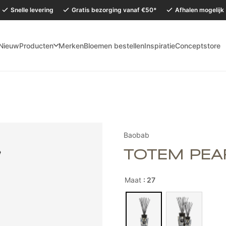
Snelle levering
Gratis bezorging vanaf €50*
Afhalen mogelijk
Nieuw
Producten
Merken
Bloemen bestellen
Inspiratie
Conceptstore
mervakantie is onze Conceptstore in Eersel van maandag 27 juli t/m dinsdag 
Baobab
TOTEM PEA
Maat
: 27