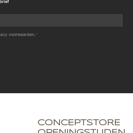
brief
vacy voorwaarden
.
*
CONCEPTSTORE
OPENINGSTIJDEN