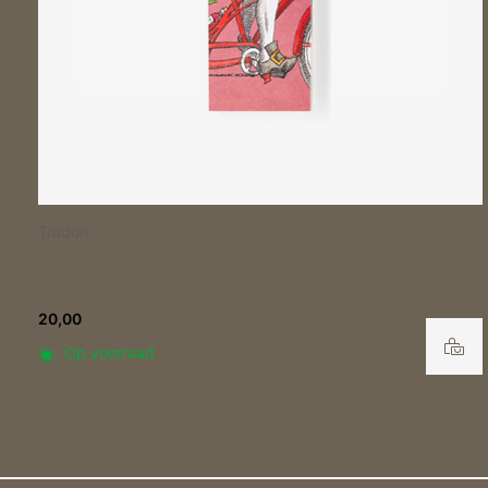
Trudon
Lucifers Ernesto Marquis and Marchiones
20,00
Op voorraad