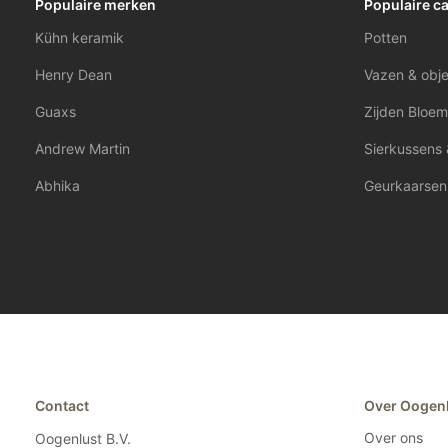
Populaire merken
Populaire c
Kühn keramik
Potten
Henry Dean
Vazen & obj
Guaxs
Zijden Bloem
Andrew Martin
Sierkussens 
Abhika
Geurkaarsen
Contact
Over Oogen
Over ons
Oogenlust B.V.