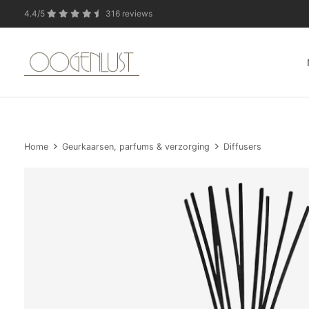
4.4/5
316 reviews
In verband met de zo
Home
Geurkaarsen, parfums & verzorging
Diffusers