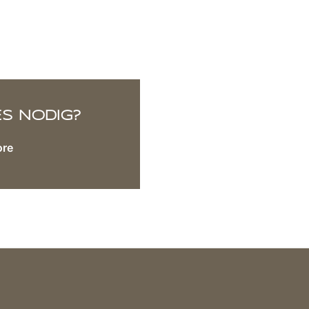
ES NODIG?
ore