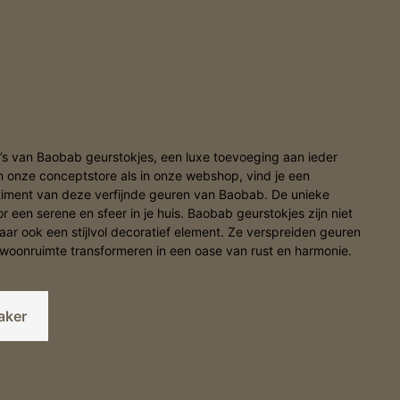
 van Baobab geurstokjes, een luxe toevoeging aan ieder
 in onze conceptstore als in onze webshop, vind je een
timent van deze verfijnde geuren van Baobab. De unieke
een serene en sfeer in je huis. Baobab geurstokjes zijn niet
aar ook een stijlvol decoratief element. Ze verspreiden geuren
je woonruimte transformeren in een oase van rust en harmonie.
aker