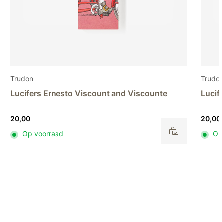
Trudon
Trudo
Lucifers Ernesto Marquis and Marchiones
Diffu
20,00
82,00
Op voorraad
Op