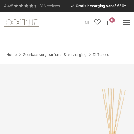
4.4/5
316 reviews
Gratis bezorging vanaf €50*
0
NL
In verband met de zomervakantie is onze Conceptstore
in Eersel van maandag 27 juli t/m dinsdag 11 augustus
gesloten.
Home
Geurkaarsen, parfums & verzorging
Diffusers