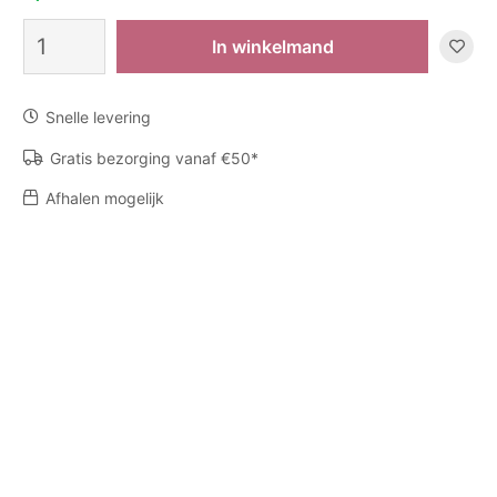
Giftbox
In winkelmand
My
First
Baobab
Snelle levering
Roma
aantal
Gratis bezorging vanaf €50*
Afhalen mogelijk